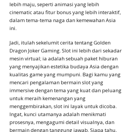
lebih maju, seperti animasi yang lebih
cinematic atau fitur bonus yang lebih interaktif,
dalam tema-tema naga dan kemewahan Asia
ini.
Jadi, itulah sekelumit cerita tentang Golden
Dragon Joker Gaming. Slot ini lebih dari sekadar
mesin virtual; ia adalah sebuah paket hiburan
yang menyajikan estetika budaya Asia dengan
kualitas game yang mumpuni. Bagi kamu yang
mencari pengalaman bermain slot yang
immersive dengan tema yang kuat dan peluang
untuk meraih kemenangan yang
menggembirakan, slot ini layak untuk dicoba.
Ingat, kunci utamanya adalah menikmati
prosesnya, mengagumi detail visualnya, dan
bermain dengan tanggung jawab. Siapa tahu,