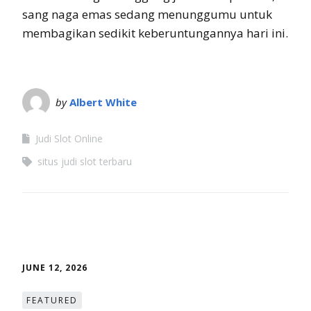
sang naga emas sedang menunggumu untuk
membagikan sedikit keberuntungannya hari ini.
by
Albert White
Judi Slot Online
situs judi slot terbaru
JUNE 12, 2026
FEATURED