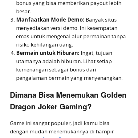
bonus yang bisa memberikan payout lebih
besar.
Manfaatkan Mode Demo:
Banyak situs
menyediakan versi demo. Ini kesempatan
emas untuk mengenal alur permainan tanpa
risiko kehilangan uang.
Bermain untuk Hiburan:
Ingat, tujuan
utamanya adalah hiburan. Lihat setiap
kemenangan sebagai bonus dari
pengalaman bermain yang menyenangkan.
Dimana Bisa Menemukan Golden
Dragon Joker Gaming?
Game ini sangat populer, jadi kamu bisa
dengan mudah menemukannya di hampir