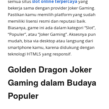
semua situs
slot online terpercaya
yang
bekerja sama dengan provider Joker Gaming.
Pastikan kamu memilih platform yang sudah
memiliki lisensi resmi dan reputasi baik.
Biasanya, game ini ada dalam kategori “Slot”,
“Populer”, atau “Joker Gaming”. Aksesnya pun
mudah, bisa via desktop atau langsung dari
smartphone kamu, karena didukung dengan
teknologi HTML5 yang responsif.
Golden Dragon Joker
Gaming dalam Budaya
Populer