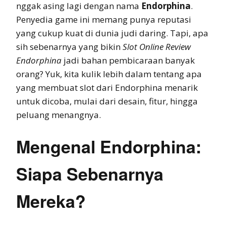
nggak asing lagi dengan nama
Endorphina
.
Penyedia game ini memang punya reputasi
yang cukup kuat di dunia judi daring. Tapi, apa
sih sebenarnya yang bikin
Slot Online Review
Endorphina
jadi bahan pembicaraan banyak
orang? Yuk, kita kulik lebih dalam tentang apa
yang membuat slot dari Endorphina menarik
untuk dicoba, mulai dari desain, fitur, hingga
peluang menangnya.
Mengenal Endorphina:
Siapa Sebenarnya
Mereka?