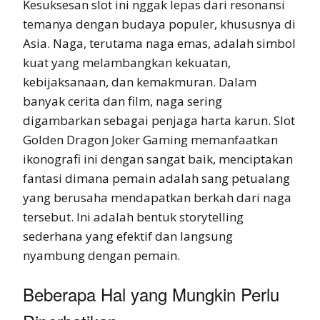
Kesuksesan slot ini nggak lepas dari resonansi
temanya dengan budaya populer, khususnya di
Asia. Naga, terutama naga emas, adalah simbol
kuat yang melambangkan kekuatan,
kebijaksanaan, dan kemakmuran. Dalam
banyak cerita dan film, naga sering
digambarkan sebagai penjaga harta karun. Slot
Golden Dragon Joker Gaming memanfaatkan
ikonografi ini dengan sangat baik, menciptakan
fantasi dimana pemain adalah sang petualang
yang berusaha mendapatkan berkah dari naga
tersebut. Ini adalah bentuk storytelling
sederhana yang efektif dan langsung
nyambung dengan pemain.
Beberapa Hal yang Mungkin Perlu