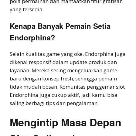
pola permainan dan manfaatkan fitur gratisan
yang tersedia.
Kenapa Banyak Pemain Setia
Endorphina?
Selain kualitas game yang oke, Endorphina juga
dikenal responsif dalam update produk dan
layanan. Mereka sering mengeluarkan game
baru dengan konsep fresh, sehingga pemain
tidak mudah bosan. Komunitas penggemar slot
Endorphina juga cukup aktif, jadi kamu bisa
saling berbagi tips dan pengalaman.
Mengintip Masa Depan