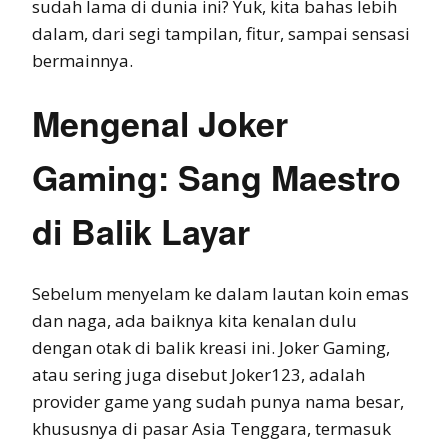
sudah lama di dunia ini? Yuk, kita bahas lebih
dalam, dari segi tampilan, fitur, sampai sensasi
bermainnya.
Mengenal Joker
Gaming: Sang Maestro
di Balik Layar
Sebelum menyelam ke dalam lautan koin emas
dan naga, ada baiknya kita kenalan dulu
dengan otak di balik kreasi ini. Joker Gaming,
atau sering juga disebut Joker123, adalah
provider game yang sudah punya nama besar,
khususnya di pasar Asia Tenggara, termasuk