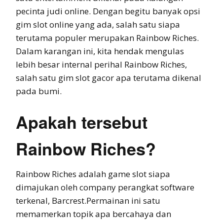
pecinta judi online. Dengan begitu banyak opsi
gim slot online yang ada, salah satu siapa
terutama populer merupakan Rainbow Riches.
Dalam karangan ini, kita hendak mengulas
lebih besar internal perihal Rainbow Riches,
salah satu gim slot gacor apa terutama dikenal
pada bumi.
Apakah tersebut
Rainbow Riches?
Rainbow Riches adalah game slot siapa
dimajukan oleh company perangkat software
terkenal, Barcrest.Permainan ini satu
memamerkan topik apa bercahaya dan