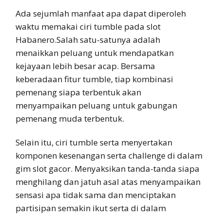
Ada sejumlah manfaat apa dapat diperoleh
waktu memakai ciri tumble pada slot
Habanero.Salah satu-satunya adalah
menaikkan peluang untuk mendapatkan
kejayaan lebih besar acap. Bersama
keberadaan fitur tumble, tiap kombinasi
pemenang siapa terbentuk akan
menyampaikan peluang untuk gabungan
pemenang muda terbentuk.
Selain itu, ciri tumble serta menyertakan
komponen kesenangan serta challenge di dalam
gim slot gacor. Menyaksikan tanda-tanda siapa
menghilang dan jatuh asal atas menyampaikan
sensasi apa tidak sama dan menciptakan
partisipan semakin ikut serta di dalam