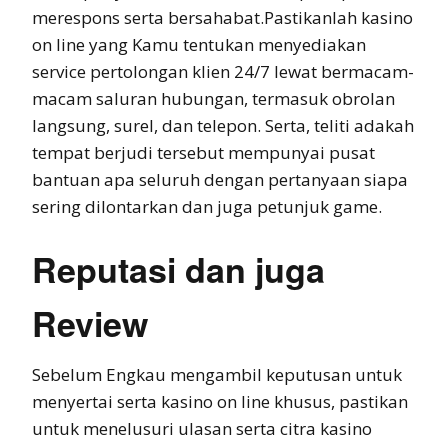
merespons serta bersahabat.Pastikanlah kasino
on line yang Kamu tentukan menyediakan
service pertolongan klien 24/7 lewat bermacam-
macam saluran hubungan, termasuk obrolan
langsung, surel, dan telepon. Serta, teliti adakah
tempat berjudi tersebut mempunyai pusat
bantuan apa seluruh dengan pertanyaan siapa
sering dilontarkan dan juga petunjuk game.
Reputasi dan juga
Review
Sebelum Engkau mengambil keputusan untuk
menyertai serta kasino on line khusus, pastikan
untuk menelusuri ulasan serta citra kasino