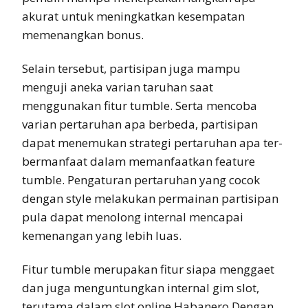
akurat untuk meningkatkan kesempatan
memenangkan bonus.
Selain tersebut, partisipan juga mampu
menguji aneka varian taruhan saat
menggunakan fitur tumble. Serta mencoba
varian pertaruhan apa berbeda, partisipan
dapat menemukan strategi pertaruhan apa ter-
bermanfaat dalam memanfaatkan feature
tumble. Pengaturan pertaruhan yang cocok
dengan style melakukan permainan partisipan
pula dapat menolong internal mencapai
kemenangan yang lebih luas.
Fitur tumble merupakan fitur siapa menggaet
dan juga menguntungkan internal gim slot,
terutama dalam slot online Habanero.Dengan