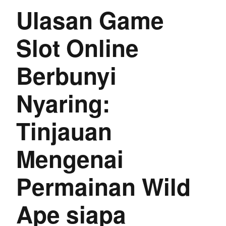
Ulasan Game
Slot Online
Berbunyi
Nyaring:
Tinjauan
Mengenai
Permainan Wild
Ape siapa