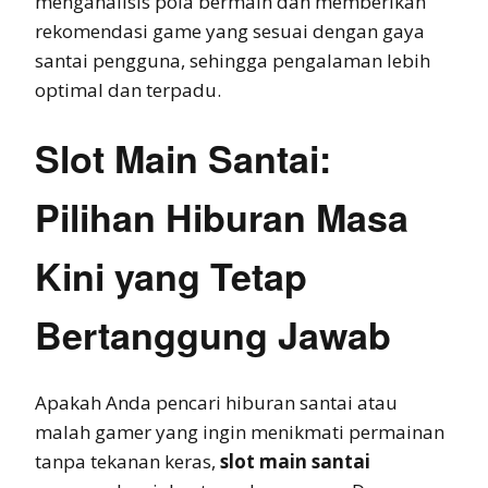
menganalisis pola bermain dan memberikan
rekomendasi game yang sesuai dengan gaya
santai pengguna, sehingga pengalaman lebih
optimal dan terpadu.
Slot Main Santai:
Pilihan Hiburan Masa
Kini yang Tetap
Bertanggung Jawab
Apakah Anda pencari hiburan santai atau
malah gamer yang ingin menikmati permainan
tanpa tekanan keras,
slot main santai