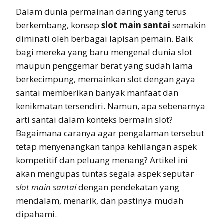
Dalam dunia permainan daring yang terus
berkembang, konsep
slot main santai
semakin
diminati oleh berbagai lapisan pemain. Baik
bagi mereka yang baru mengenal dunia slot
maupun penggemar berat yang sudah lama
berkecimpung, memainkan slot dengan gaya
santai memberikan banyak manfaat dan
kenikmatan tersendiri. Namun, apa sebenarnya
arti santai dalam konteks bermain slot?
Bagaimana caranya agar pengalaman tersebut
tetap menyenangkan tanpa kehilangan aspek
kompetitif dan peluang menang? Artikel ini
akan mengupas tuntas segala aspek seputar
slot main santai
dengan pendekatan yang
mendalam, menarik, dan pastinya mudah
dipahami.