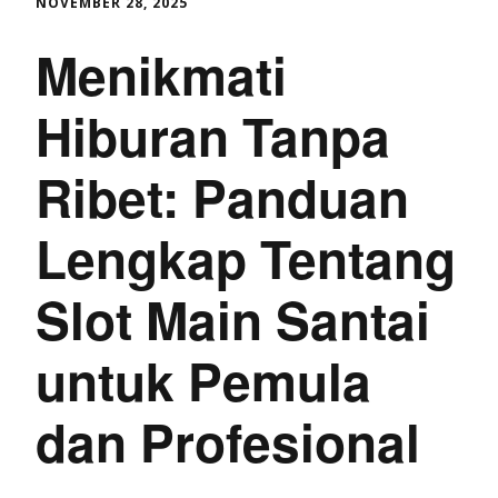
NOVEMBER 28, 2025
Menikmati
Hiburan Tanpa
Ribet: Panduan
Lengkap Tentang
Slot Main Santai
untuk Pemula
dan Profesional