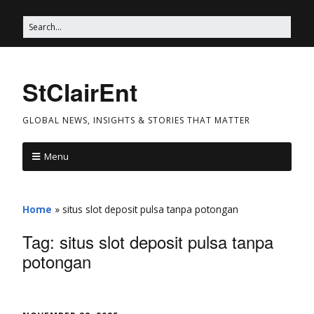
StClairEnt
GLOBAL NEWS, INSIGHTS & STORIES THAT MATTER
Menu
Home
»
situs slot deposit pulsa tanpa potongan
Tag:
situs slot deposit pulsa tanpa
potongan