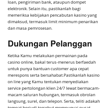
loan, pengiriman bank, ataupun dompet
elektronik. Selain itu, pastikanlah bagi
memeriksa kebijakan pencabutan kasino yang
dimaksud, termasuk limit minimum penarikan
dan masa pemrosesan.
Dukungan Pelanggan
Ketika Kamu melakukan permainan pada
casino online, bakal terus-menerus berfaedah
untuk punya bantuan customer apa cepat
merespons serta bersahabat.Pastikanlah kasino
on line yang Kamu tentukan menyediakan
service pertolongan klien 24/7 lewat bermacam-
macam saluran hubungan, termasuk obrolan
langsung, surel, dan telepon. Serta, teliti adakah
tempat berjudi tersebut mempunyai pusat