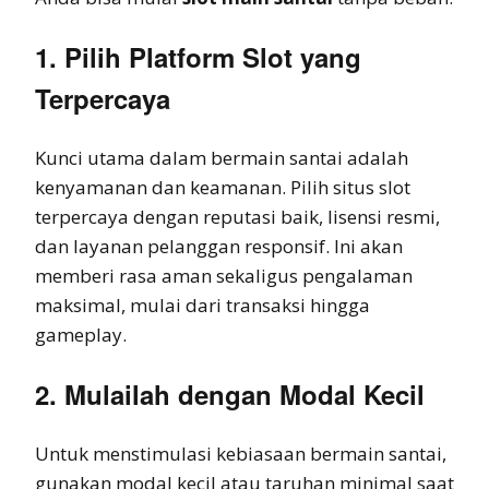
1. Pilih Platform Slot yang
Terpercaya
Kunci utama dalam bermain santai adalah
kenyamanan dan keamanan. Pilih situs slot
terpercaya dengan reputasi baik, lisensi resmi,
dan layanan pelanggan responsif. Ini akan
memberi rasa aman sekaligus pengalaman
maksimal, mulai dari transaksi hingga
gameplay.
2. Mulailah dengan Modal Kecil
Untuk menstimulasi kebiasaan bermain santai,
gunakan modal kecil atau taruhan minimal saat