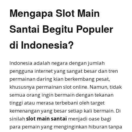
Mengapa Slot Main
Santai Begitu Populer
di Indonesia?
Indonesia adalah negara dengan jumlah
pengguna internet yang sangat besar dan tren
permainan daring kian berkembang pesat,
khususnya permainan slot online. Namun, tidak
semua orang ingin bermain dengan tekanan
tinggi atau merasa terbebani oleh target
kemenangan yang besar setiap kali bermain. Di
sinilah
slot main santai
menjadi oase bagi
para pemain yang menginginkan hiburan tanpa