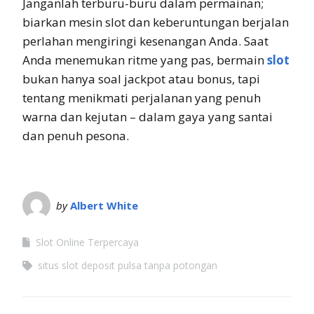
Janganlah terburu-buru dalam permainan;
biarkan mesin slot dan keberuntungan berjalan
perlahan mengiringi kesenangan Anda. Saat
Anda menemukan ritme yang pas, bermain
slot
bukan hanya soal jackpot atau bonus, tapi
tentang menikmati perjalanan yang penuh
warna dan kejutan – dalam gaya yang santai
dan penuh pesona.
by
Albert White
Slot Online Terpercaya
situs slot deposit pulsa tanpa potongan