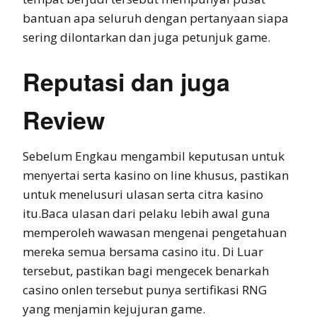
bantuan apa seluruh dengan pertanyaan siapa
sering dilontarkan dan juga petunjuk game.
Reputasi dan juga
Review
Sebelum Engkau mengambil keputusan untuk
menyertai serta kasino on line khusus, pastikan
untuk menelusuri ulasan serta citra kasino
itu.Baca ulasan dari pelaku lebih awal guna
memperoleh wawasan mengenai pengetahuan
mereka semua bersama casino itu. Di Luar
tersebut, pastikan bagi mengecek benarkah
casino onlen tersebut punya sertifikasi RNG
yang menjamin kejujuran game.