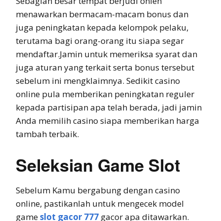
Sebagian besar tempat berjudi onlen
menawarkan bermacam-macam bonus dan
juga peningkatan kepada kelompok pelaku,
terutama bagi orang-orang itu siapa segar
mendaftar.Jamin untuk memeriksa syarat dan
juga aturan yang terkait serta bonus tersebut
sebelum ini mengklaimnya. Sedikit casino
online pula memberikan peningkatan reguler
kepada partisipan apa telah berada, jadi jamin
Anda memilih casino siapa memberikan harga
tambah terbaik.
Seleksian Game Slot
Sebelum Kamu bergabung dengan casino
online, pastikanlah untuk mengecek model
game
slot gacor 777
gacor apa ditawarkan.