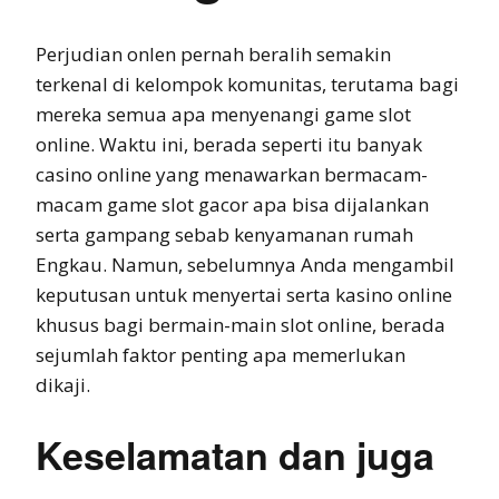
Perjudian onlen pernah beralih semakin
terkenal di kelompok komunitas, terutama bagi
mereka semua apa menyenangi game slot
online. Waktu ini, berada seperti itu banyak
casino online yang menawarkan bermacam-
macam game slot gacor apa bisa dijalankan
serta gampang sebab kenyamanan rumah
Engkau. Namun, sebelumnya Anda mengambil
keputusan untuk menyertai serta kasino online
khusus bagi bermain-main slot online, berada
sejumlah faktor penting apa memerlukan
dikaji.
Keselamatan dan juga