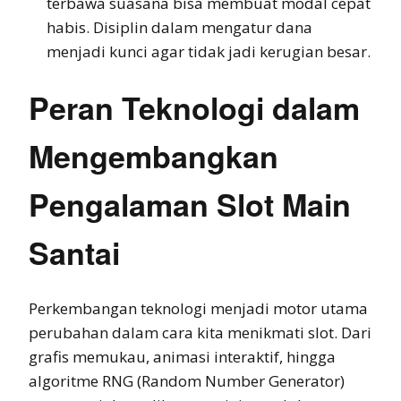
terbawa suasana bisa membuat modal cepat
habis. Disiplin dalam mengatur dana
menjadi kunci agar tidak jadi kerugian besar.
Peran Teknologi dalam
Mengembangkan
Pengalaman Slot Main
Santai
Perkembangan teknologi menjadi motor utama
perubahan dalam cara kita menikmati slot. Dari
grafis memukau, animasi interaktif, hingga
algoritme RNG (Random Number Generator)