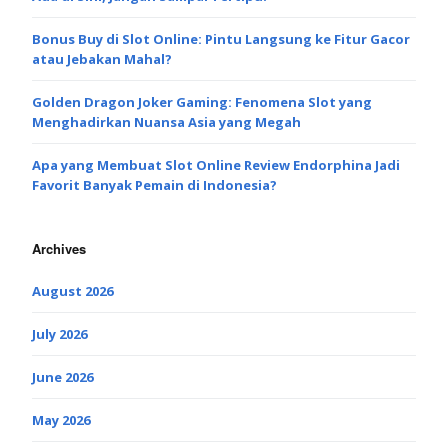
Bonus Buy di Slot Online: Pintu Langsung ke Fitur Gacor
atau Jebakan Mahal?
Golden Dragon Joker Gaming: Fenomena Slot yang
Menghadirkan Nuansa Asia yang Megah
Apa yang Membuat Slot Online Review Endorphina Jadi
Favorit Banyak Pemain di Indonesia?
Archives
August 2026
July 2026
June 2026
May 2026