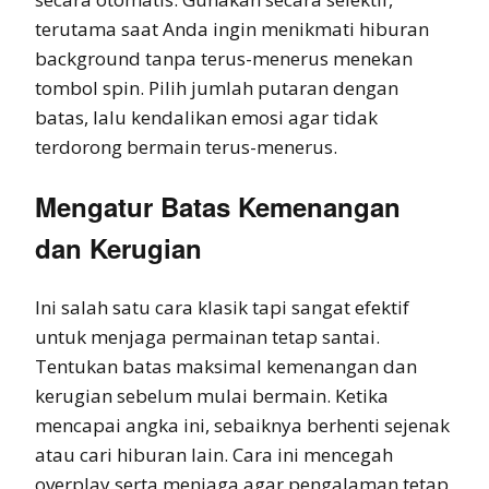
terutama saat Anda ingin menikmati hiburan
background tanpa terus-menerus menekan
tombol spin. Pilih jumlah putaran dengan
batas, lalu kendalikan emosi agar tidak
terdorong bermain terus-menerus.
Mengatur Batas Kemenangan
dan Kerugian
Ini salah satu cara klasik tapi sangat efektif
untuk menjaga permainan tetap santai.
Tentukan batas maksimal kemenangan dan
kerugian sebelum mulai bermain. Ketika
mencapai angka ini, sebaiknya berhenti sejenak
atau cari hiburan lain. Cara ini mencegah
overplay serta menjaga agar pengalaman tetap