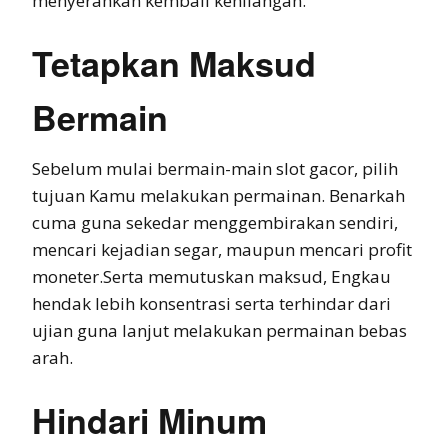
menyerahkan kembali kehilangan.
Tetapkan Maksud
Bermain
Sebelum mulai bermain-main slot gacor, pilih
tujuan Kamu melakukan permainan. Benarkah
cuma guna sekedar menggembirakan sendiri,
mencari kejadian segar, maupun mencari profit
moneter.Serta memutuskan maksud, Engkau
hendak lebih konsentrasi serta terhindar dari
ujian guna lanjut melakukan permainan bebas
arah.
Hindari Minum