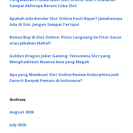
Sampai Akhirnya Berani Coba Slot
Apakah Ada Bandar Slot Online Pasti Bayar? Jawabannya
Ada di Sini, Jangan Sampai Tertipu!
Bonus Buy di Slot Online: Pintu Langsung ke Fitur Gacor
atau Jebakan Mahal?
Golden Dragon Joker Gaming: Fenomena Slot yang
Menghadirkan Nuansa Asia yang Megah
Apa yang Membuat Slot Online Review Endorphina Jadi
Favorit Banyak Pemain di Indonesia?
Archives
August 2026
July 2026