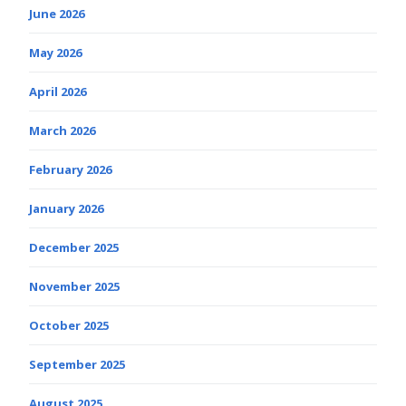
June 2026
May 2026
April 2026
March 2026
February 2026
January 2026
December 2025
November 2025
October 2025
September 2025
August 2025