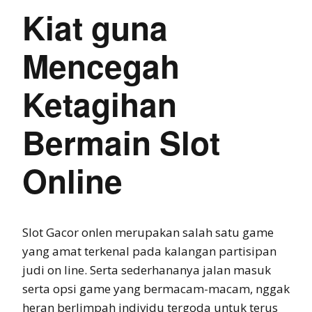
Kiat guna
Mencegah
Ketagihan
Bermain Slot
Online
Slot Gacor onlen merupakan salah satu game
yang amat terkenal pada kalangan partisipan
judi on line. Serta sederhananya jalan masuk
serta opsi game yang bermacam-macam, nggak
heran berlimpah individu tergoda untuk terus