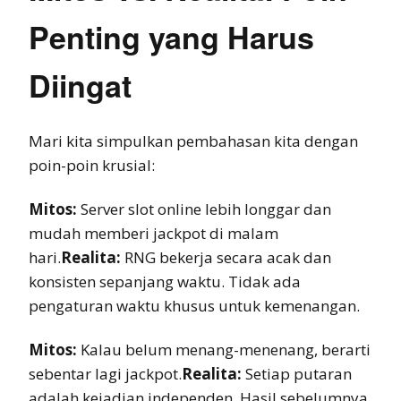
Penting yang Harus
Diingat
Mari kita simpulkan pembahasan kita dengan
poin-poin krusial:
Mitos:
Server slot online lebih longgar dan
mudah memberi jackpot di malam
hari.
Realita:
RNG bekerja secara acak dan
konsisten sepanjang waktu. Tidak ada
pengaturan waktu khusus untuk kemenangan.
Mitos:
Kalau belum menang-menenang, berarti
sebentar lagi jackpot.
Realita:
Setiap putaran
adalah kejadian independen. Hasil sebelumnya