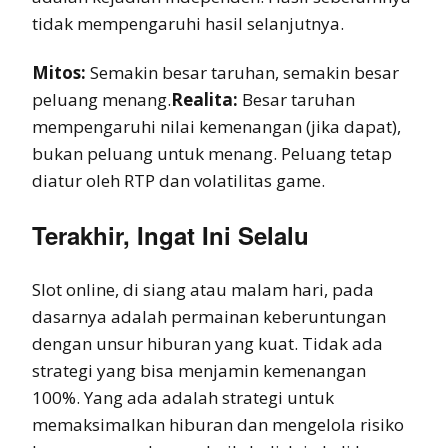
tidak mempengaruhi hasil selanjutnya.
Mitos:
Semakin besar taruhan, semakin besar
peluang menang.
Realita:
Besar taruhan
mempengaruhi nilai kemenangan (jika dapat),
bukan peluang untuk menang. Peluang tetap
diatur oleh RTP dan volatilitas game.
Terakhir, Ingat Ini Selalu
Slot online, di siang atau malam hari, pada
dasarnya adalah permainan keberuntungan
dengan unsur hiburan yang kuat. Tidak ada
strategi yang bisa menjamin kemenangan
100%. Yang ada adalah strategi untuk
memaksimalkan hiburan dan mengelola risiko