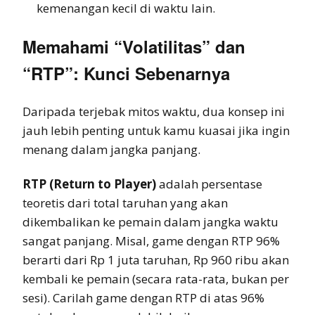
kemenangan kecil di waktu lain.
Memahami “Volatilitas” dan
“RTP”: Kunci Sebenarnya
Daripada terjebak mitos waktu, dua konsep ini
jauh lebih penting untuk kamu kuasai jika ingin
menang dalam jangka panjang.
RTP (Return to Player)
adalah persentase
teoretis dari total taruhan yang akan
dikembalikan ke pemain dalam jangka waktu
sangat panjang. Misal, game dengan RTP 96%
berarti dari Rp 1 juta taruhan, Rp 960 ribu akan
kembali ke pemain (secara rata-rata, bukan per
sesi). Carilah game dengan RTP di atas 96%