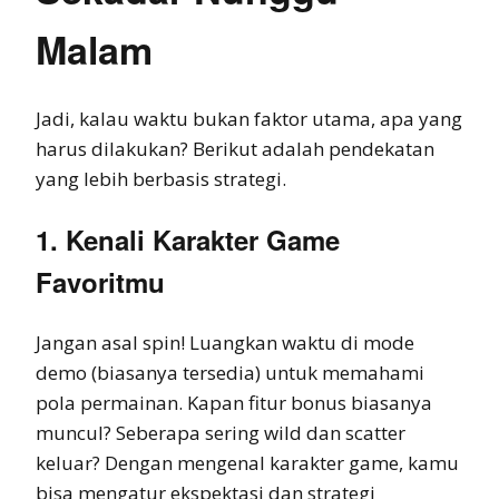
Malam
Jadi, kalau waktu bukan faktor utama, apa yang
harus dilakukan? Berikut adalah pendekatan
yang lebih berbasis strategi.
1. Kenali Karakter Game
Favoritmu
Jangan asal spin! Luangkan waktu di mode
demo (biasanya tersedia) untuk memahami
pola permainan. Kapan fitur bonus biasanya
muncul? Seberapa sering wild dan scatter
keluar? Dengan mengenal karakter game, kamu
bisa mengatur ekspektasi dan strategi