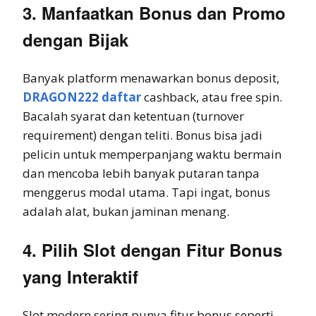
3. Manfaatkan Bonus dan Promo
dengan Bijak
Banyak platform menawarkan bonus deposit,
DRAGON222 daftar
cashback, atau free spin.
Bacalah syarat dan ketentuan (turnover
requirement) dengan teliti. Bonus bisa jadi
pelicin untuk memperpanjang waktu bermain
dan mencoba lebih banyak putaran tanpa
menggerus modal utama. Tapi ingat, bonus
adalah alat, bukan jaminan menang.
4. Pilih Slot dengan Fitur Bonus
yang Interaktif
Slot modern sering punya fitur bonus seperti