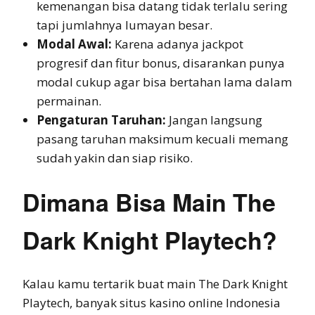
kemenangan bisa datang tidak terlalu sering
tapi jumlahnya lumayan besar.
Modal Awal:
Karena adanya jackpot
progresif dan fitur bonus, disarankan punya
modal cukup agar bisa bertahan lama dalam
permainan.
Pengaturan Taruhan:
Jangan langsung
pasang taruhan maksimum kecuali memang
sudah yakin dan siap risiko.
Dimana Bisa Main The
Dark Knight Playtech?
Kalau kamu tertarik buat main The Dark Knight
Playtech, banyak situs kasino online Indonesia