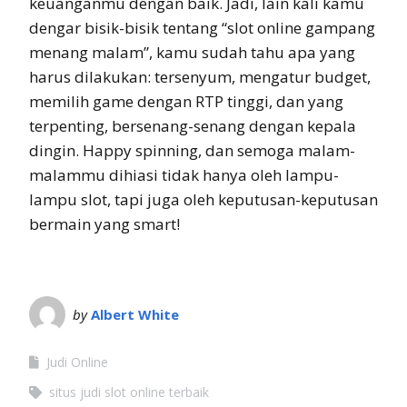
keuanganmu dengan baik. Jadi, lain kali kamu
dengar bisik-bisik tentang “slot online gampang
menang malam”, kamu sudah tahu apa yang
harus dilakukan: tersenyum, mengatur budget,
memilih game dengan RTP tinggi, dan yang
terpenting, bersenang-senang dengan kepala
dingin. Happy spinning, dan semoga malam-
malammu dihiasi tidak hanya oleh lampu-
lampu slot, tapi juga oleh keputusan-keputusan
bermain yang smart!
by
Albert White
Judi Online
situs judi slot online terbaik