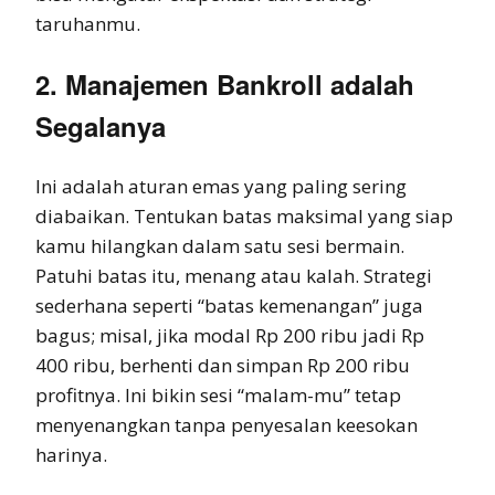
taruhanmu.
2. Manajemen Bankroll adalah
Segalanya
Ini adalah aturan emas yang paling sering
diabaikan. Tentukan batas maksimal yang siap
kamu hilangkan dalam satu sesi bermain.
Patuhi batas itu, menang atau kalah. Strategi
sederhana seperti “batas kemenangan” juga
bagus; misal, jika modal Rp 200 ribu jadi Rp
400 ribu, berhenti dan simpan Rp 200 ribu
profitnya. Ini bikin sesi “malam-mu” tetap
menyenangkan tanpa penyesalan keesokan
harinya.