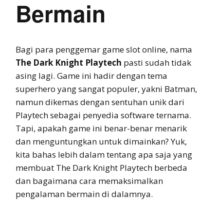
Bermain
Bagi para penggemar game slot online, nama
The Dark Knight Playtech
pasti sudah tidak
asing lagi. Game ini hadir dengan tema
superhero yang sangat populer, yakni Batman,
namun dikemas dengan sentuhan unik dari
Playtech sebagai penyedia software ternama.
Tapi, apakah game ini benar-benar menarik
dan menguntungkan untuk dimainkan? Yuk,
kita bahas lebih dalam tentang apa saja yang
membuat The Dark Knight Playtech berbeda
dan bagaimana cara memaksimalkan
pengalaman bermain di dalamnya.