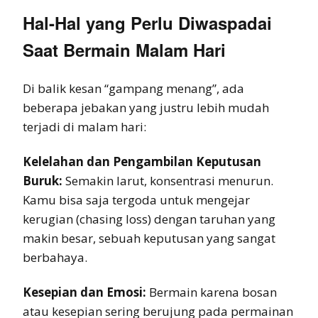
Hal-Hal yang Perlu Diwaspadai
Saat Bermain Malam Hari
Di balik kesan “gampang menang”, ada
beberapa jebakan yang justru lebih mudah
terjadi di malam hari:
Kelelahan dan Pengambilan Keputusan
Buruk:
Semakin larut, konsentrasi menurun.
Kamu bisa saja tergoda untuk mengejar
kerugian (chasing loss) dengan taruhan yang
makin besar, sebuah keputusan yang sangat
berbahaya.
Kesepian dan Emosi:
Bermain karena bosan
atau kesepian sering berujung pada permainan