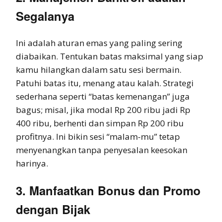
Segalanya
Ini adalah aturan emas yang paling sering
diabaikan. Tentukan batas maksimal yang siap
kamu hilangkan dalam satu sesi bermain.
Patuhi batas itu, menang atau kalah. Strategi
sederhana seperti “batas kemenangan” juga
bagus; misal, jika modal Rp 200 ribu jadi Rp
400 ribu, berhenti dan simpan Rp 200 ribu
profitnya. Ini bikin sesi “malam-mu” tetap
menyenangkan tanpa penyesalan keesokan
harinya.
3. Manfaatkan Bonus dan Promo
dengan Bijak