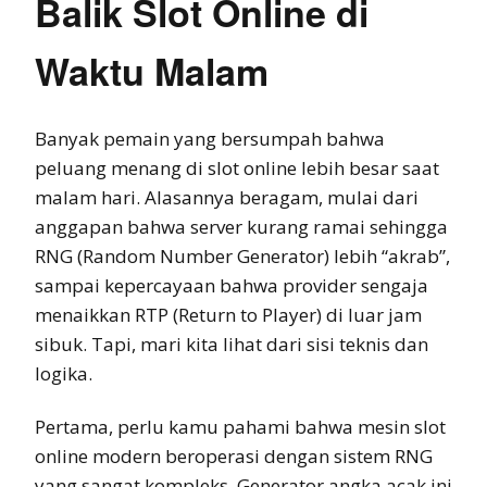
Balik Slot Online di
Waktu Malam
Banyak pemain yang bersumpah bahwa
peluang menang di slot online lebih besar saat
malam hari. Alasannya beragam, mulai dari
anggapan bahwa server kurang ramai sehingga
RNG (Random Number Generator) lebih “akrab”,
sampai kepercayaan bahwa provider sengaja
menaikkan RTP (Return to Player) di luar jam
sibuk. Tapi, mari kita lihat dari sisi teknis dan
logika.
Pertama, perlu kamu pahami bahwa mesin slot
online modern beroperasi dengan sistem RNG
yang sangat kompleks. Generator angka acak ini