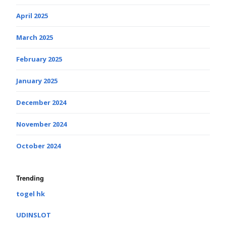
April 2025
March 2025
February 2025
January 2025
December 2024
November 2024
October 2024
Trending
togel hk
UDINSLOT