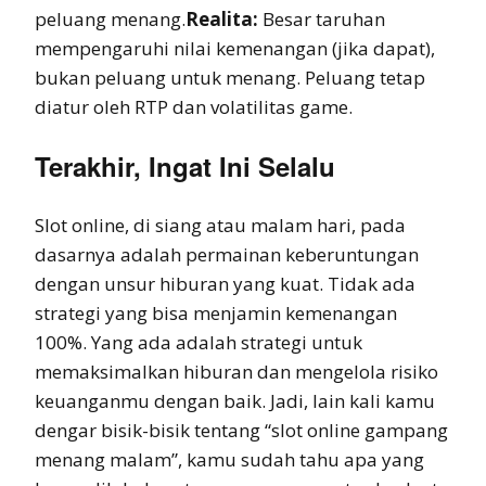
peluang menang.
Realita:
Besar taruhan
mempengaruhi nilai kemenangan (jika dapat),
bukan peluang untuk menang. Peluang tetap
diatur oleh RTP dan volatilitas game.
Terakhir, Ingat Ini Selalu
Slot online, di siang atau malam hari, pada
dasarnya adalah permainan keberuntungan
dengan unsur hiburan yang kuat. Tidak ada
strategi yang bisa menjamin kemenangan
100%. Yang ada adalah strategi untuk
memaksimalkan hiburan dan mengelola risiko
keuanganmu dengan baik. Jadi, lain kali kamu
dengar bisik-bisik tentang “slot online gampang
menang malam”, kamu sudah tahu apa yang