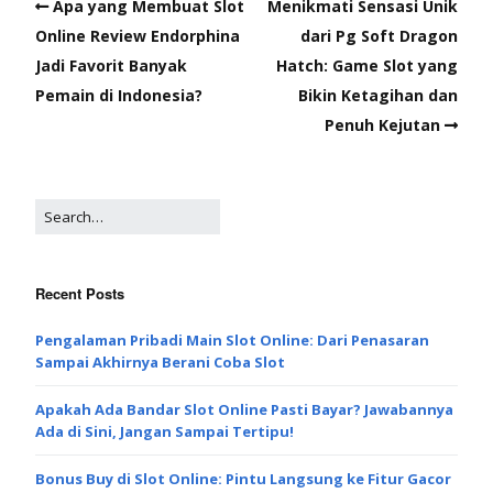
Apa yang Membuat Slot
Menikmati Sensasi Unik
Online Review Endorphina
dari Pg Soft Dragon
Jadi Favorit Banyak
Hatch: Game Slot yang
Pemain di Indonesia?
Bikin Ketagihan dan
Penuh Kejutan
Recent Posts
Pengalaman Pribadi Main Slot Online: Dari Penasaran
Sampai Akhirnya Berani Coba Slot
Apakah Ada Bandar Slot Online Pasti Bayar? Jawabannya
Ada di Sini, Jangan Sampai Tertipu!
Bonus Buy di Slot Online: Pintu Langsung ke Fitur Gacor