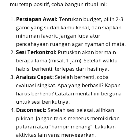
mu tetap positif, coba bangun ritual ini:
Persiapan Awal:
Tentukan budget, pilih 2-3
game yang sudah kamu kenal, dan siapkan
minuman favorit. Jangan lupa atur
pencahayaan ruangan agar nyaman di mata.
Sesi Terkontrol:
Putuskan akan bermain
berapa lama (misal, 1 jam). Setelah waktu
habis, berhenti, terlepas dari hasilnya.
Analisis Cepat:
Setelah berhenti, coba
evaluasi singkat. Apa yang berhasil? Kapan
harus berhenti? Catatan mental ini berguna
untuk sesi berikutnya.
Disconnect:
Setelah sesi selesai, alihkan
pikiran. Jangan terus menerus memikirkan
putaran atau “hampir menang”. Lakukan
aktivitas lain yang menyegarkan.