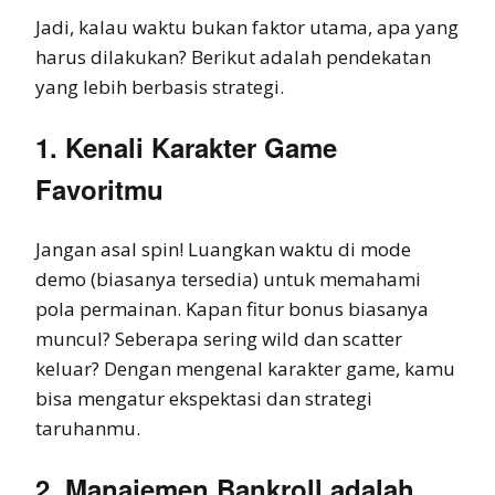
Jadi, kalau waktu bukan faktor utama, apa yang
harus dilakukan? Berikut adalah pendekatan
yang lebih berbasis strategi.
1. Kenali Karakter Game
Favoritmu
Jangan asal spin! Luangkan waktu di mode
demo (biasanya tersedia) untuk memahami
pola permainan. Kapan fitur bonus biasanya
muncul? Seberapa sering wild dan scatter
keluar? Dengan mengenal karakter game, kamu
bisa mengatur ekspektasi dan strategi
taruhanmu.
2. Manajemen Bankroll adalah