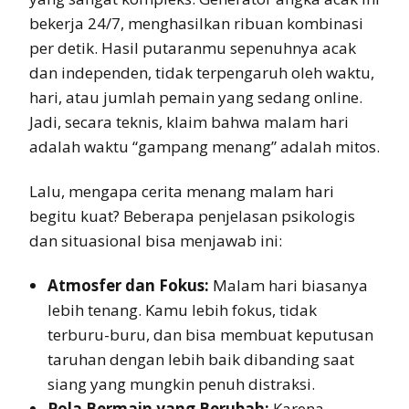
bekerja 24/7, menghasilkan ribuan kombinasi
per detik. Hasil putaranmu sepenuhnya acak
dan independen, tidak terpengaruh oleh waktu,
hari, atau jumlah pemain yang sedang online.
Jadi, secara teknis, klaim bahwa malam hari
adalah waktu “gampang menang” adalah mitos.
Lalu, mengapa cerita menang malam hari
begitu kuat? Beberapa penjelasan psikologis
dan situasional bisa menjawab ini:
Atmosfer dan Fokus:
Malam hari biasanya
lebih tenang. Kamu lebih fokus, tidak
terburu-buru, dan bisa membuat keputusan
taruhan dengan lebih baik dibanding saat
siang yang mungkin penuh distraksi.
Pola Bermain yang Berubah:
Karena