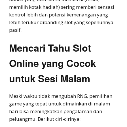
memilih kotak hadiah) sering memberi sensasi
kontrol lebih dan potensi kemenangan yang
lebih terukur dibanding slot yang sepenuhnya
pasif.
Mencari Tahu Slot
Online yang Cocok
untuk Sesi Malam
Meski waktu tidak mengubah RNG, pemilihan
game yang tepat untuk dimainkan di malam
hari bisa meningkatkan pengalaman dan
peluangmu. Berikut ciri-cirinya: