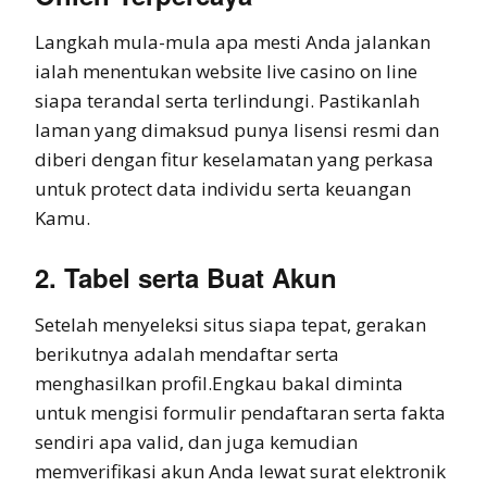
Langkah mula-mula apa mesti Anda jalankan
ialah menentukan website live casino on line
siapa terandal serta terlindungi. Pastikanlah
laman yang dimaksud punya lisensi resmi dan
diberi dengan fitur keselamatan yang perkasa
untuk protect data individu serta keuangan
Kamu.
2. Tabel serta Buat Akun
Setelah menyeleksi situs siapa tepat, gerakan
berikutnya adalah mendaftar serta
menghasilkan profil.Engkau bakal diminta
untuk mengisi formulir pendaftaran serta fakta
sendiri apa valid, dan juga kemudian
memverifikasi akun Anda lewat surat elektronik