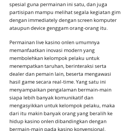
spesial guna permainan ini satu, dan juga
partisipan mampu melihat segala kegiatan gim
dengan immediately dengan screen komputer
ataupun device genggam orang-orang itu.
Permainan live kasino onlen umumnya
memanfaatkan inovasi modern yang
membolehkan kelompok pelaku untuk
menempatkan taruhan, berinteraksi serta
dealer dan pemain lain, beserta mengawasi
hasil game secara real-time. Yang satu ini
menyampaikan pengalaman bermain-main
siapa lebih banyak komunikatif dan
mengasyikkan untuk kelompok pelaku, maka
dari itu makin banyak orang yang beralih ke
hidup kasino onlen dibandingkan dengan
bermain-main pada kasino konvensional.