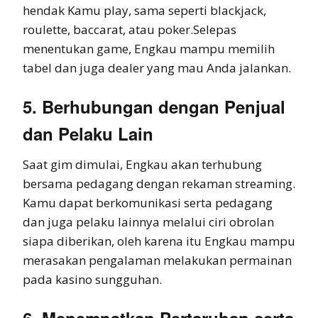
hendak Kamu play, sama seperti blackjack,
roulette, baccarat, atau poker.Selepas
menentukan game, Engkau mampu memilih
tabel dan juga dealer yang mau Anda jalankan.
5. Berhubungan dengan Penjual
dan Pelaku Lain
Saat gim dimulai, Engkau akan terhubung
bersama pedagang dengan rekaman streaming.
Kamu dapat berkomunikasi serta pedagang
dan juga pelaku lainnya melalui ciri obrolan
siapa diberikan, oleh karena itu Engkau mampu
merasakan pengalaman melakukan permainan
pada kasino sungguhan.
6. Menempatkan Pertaruhan serta