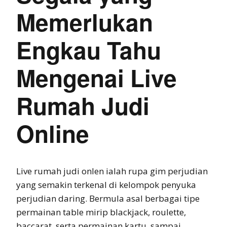
Memerlukan
Engkau Tahu
Mengenai Live
Rumah Judi
Online
Live rumah judi onlen ialah rupa gim perjudian
yang semakin terkenal di kelompok penyuka
perjudian daring. Bermula asal berbagai tipe
permainan table mirip blackjack, roulette,
baccarat, serta permainan kartu, sampai