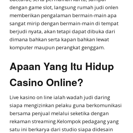
dengan game slot, langsung rumah judi onlen
memberikan pengalaman bermain-main apa
sangat mirip dengan bermain-main di tempat
berjudi nyata, akan tetapi dapat dibuka dari
dimana bahkan serta kapan bahkan lewat
komputer maupun perangkat genggam.
Apaan Yang Itu Hidup
Casino Online?
Live kasino on line ialah wadah judi daring
siapa mengizinkan pelaku guna berkomunikasi
bersama penjual melalui seketika dengan
rekaman streaming.Kelompok pedagang yang
satu ini berkarya dari studio siapa didesain