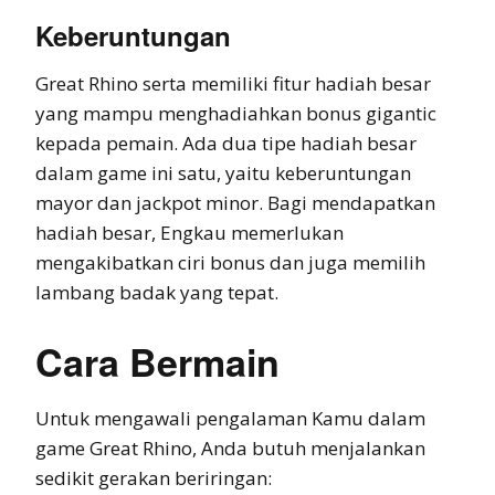
Keberuntungan
Great Rhino serta memiliki fitur hadiah besar
yang mampu menghadiahkan bonus gigantic
kepada pemain. Ada dua tipe hadiah besar
dalam game ini satu, yaitu keberuntungan
mayor dan jackpot minor. Bagi mendapatkan
hadiah besar, Engkau memerlukan
mengakibatkan ciri bonus dan juga memilih
lambang badak yang tepat.
Cara Bermain
Untuk mengawali pengalaman Kamu dalam
game Great Rhino, Anda butuh menjalankan
sedikit gerakan beriringan: