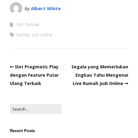
by
Albert White
Slot Terbaik
bandar slot online
Slot Pragmatic Play
Segala yang Memerlukan
dengan Feature Putar
Engkau Tahu Mengenai
Ulang Terbaik
Live Rumah Judi Online
Recent Posts