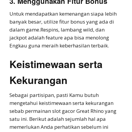
3. Menggunakan Fitur Bonus
Untuk mendapatkan kemenangan siapa lebih
banyak besar, utilize fitur bonus yang ada di
dalam game.Respins, lambang wild, dan
jackpot adalah feature apa bisa menolong
Engkau guna meraih keberhasilan terbaik.
Keistimewaan serta
Kekurangan
Sebagai partisipan, pasti Kamu butuh
mengetahui keistimewaan serta kekurangan
sebab permainan slot gacor Great Rhino yang
satu ini. Berikut adalah sejumlah hal apa
memerlukan Anda perhatikan sebelum ini