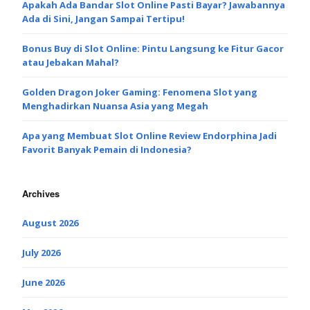
Apakah Ada Bandar Slot Online Pasti Bayar? Jawabannya
Ada di Sini, Jangan Sampai Tertipu!
Bonus Buy di Slot Online: Pintu Langsung ke Fitur Gacor
atau Jebakan Mahal?
Golden Dragon Joker Gaming: Fenomena Slot yang
Menghadirkan Nuansa Asia yang Megah
Apa yang Membuat Slot Online Review Endorphina Jadi
Favorit Banyak Pemain di Indonesia?
Archives
August 2026
July 2026
June 2026