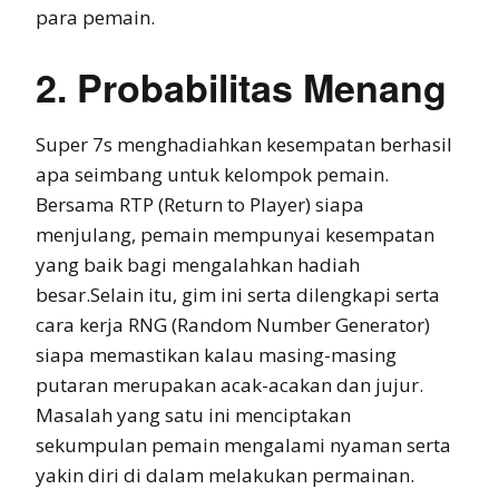
para pemain.
2. Probabilitas Menang
Super 7s menghadiahkan kesempatan berhasil
apa seimbang untuk kelompok pemain.
Bersama RTP (Return to Player) siapa
menjulang, pemain mempunyai kesempatan
yang baik bagi mengalahkan hadiah
besar.Selain itu, gim ini serta dilengkapi serta
cara kerja RNG (Random Number Generator)
siapa memastikan kalau masing-masing
putaran merupakan acak-acakan dan jujur.
Masalah yang satu ini menciptakan
sekumpulan pemain mengalami nyaman serta
yakin diri di dalam melakukan permainan.