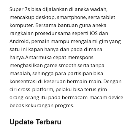
Super 7s bisa dijalankan di aneka wadah,
mencakup desktop, smartphone, serta tablet
komputer. Bersama bantuan guna aneka
rangkaian prosedur sama seperti iOS dan
Android, pemain mampu mengalami gim yang
satu ini kapan hanya dan pada dimana
hanya.Antarmuka cepat merespons
menghasilkan game smooth serta tanpa
masalah, sehingga para partisipan bisa
konsentrasi di keseruan bermain-main. Dengan
ciri cross-platform, pelaku bisa terus gim
orang-orang itu pada bermacam-macam device
bebas kekurangan progres.
Update Terbaru