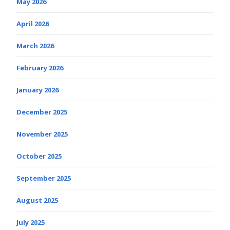
May 2026
April 2026
March 2026
February 2026
January 2026
December 2025
November 2025
October 2025
September 2025
August 2025
July 2025