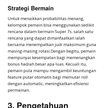
Strategi Bermain
Untuk menaikkan probabilitas menang,
kelompok pemain bisa menggunakan sedikit
rencana dalam bermain Super 7s. salah satu
rencana yang dapat dimanfaatkan ialah
bersama menempatkan judi maksimum guna
masing-masing rotasi.Dengan begitu, pemain
mempunyai kesempatan bagi memenangkan
bonus hadiah besar apa luas. Kecuali itu,
pemain pula mampu mengambil keuntungan
feature putar otomatis bagi memutar roll
dengan automatic, meningkatkan efisiensi
permainan.
3. Pengetahuan