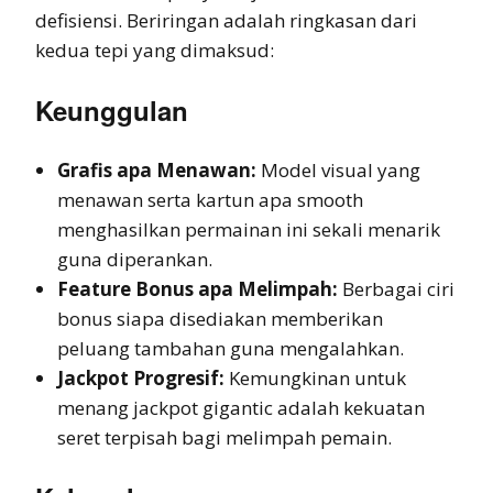
defisiensi. Beriringan adalah ringkasan dari
kedua tepi yang dimaksud:
Keunggulan
Grafis apa Menawan:
Model visual yang
menawan serta kartun apa smooth
menghasilkan permainan ini sekali menarik
guna diperankan.
Feature Bonus apa Melimpah:
Berbagai ciri
bonus siapa disediakan memberikan
peluang tambahan guna mengalahkan.
Jackpot Progresif:
Kemungkinan untuk
menang jackpot gigantic adalah kekuatan
seret terpisah bagi melimpah pemain.