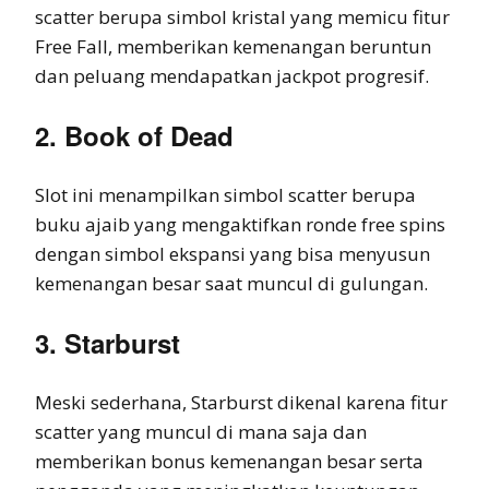
scatter berupa simbol kristal yang memicu fitur
Free Fall, memberikan kemenangan beruntun
dan peluang mendapatkan jackpot progresif.
2. Book of Dead
Slot ini menampilkan simbol scatter berupa
buku ajaib yang mengaktifkan ronde free spins
dengan simbol ekspansi yang bisa menyusun
kemenangan besar saat muncul di gulungan.
3. Starburst
Meski sederhana, Starburst dikenal karena fitur
scatter yang muncul di mana saja dan
memberikan bonus kemenangan besar serta