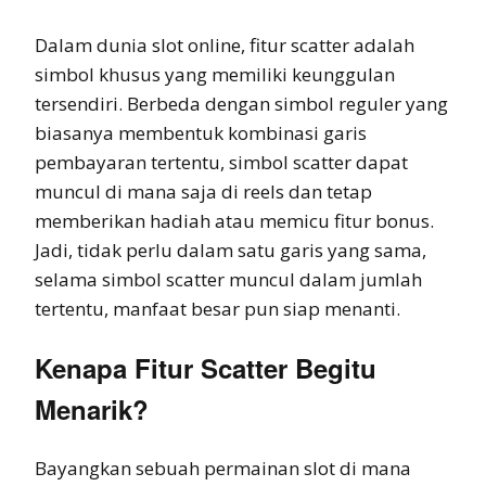
Dalam dunia slot online, fitur scatter adalah
simbol khusus yang memiliki keunggulan
tersendiri. Berbeda dengan simbol reguler yang
biasanya membentuk kombinasi garis
pembayaran tertentu, simbol scatter dapat
muncul di mana saja di reels dan tetap
memberikan hadiah atau memicu fitur bonus.
Jadi, tidak perlu dalam satu garis yang sama,
selama simbol scatter muncul dalam jumlah
tertentu, manfaat besar pun siap menanti.
Kenapa Fitur Scatter Begitu
Menarik?
Bayangkan sebuah permainan slot di mana