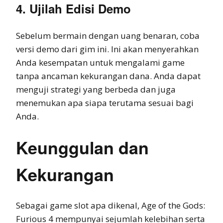
4. Ujilah Edisi Demo
Sebelum bermain dengan uang benaran, coba
versi demo dari gim ini. Ini akan menyerahkan
Anda kesempatan untuk mengalami game
tanpa ancaman kekurangan dana. Anda dapat
menguji strategi yang berbeda dan juga
menemukan apa siapa terutama sesuai bagi
Anda.
Keunggulan dan
Kekurangan
Sebagai game slot apa dikenal, Age of the Gods:
Furious 4 mempunyai sejumlah kelebihan serta