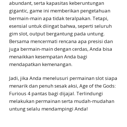
abundant, serta kapasitas keberuntungan
gigantic, game ini memberikan pengetahuan
bermain-main apa tidak teralpakan. Tetapi,
esensial untuk diingat bahwa, seperti seluruh
gim slot, output bergantung pada untung.
Bersama mencermati rencana apa presisi dan
juga bermain-main dengan cerdas, Anda bisa
menaikkan kesempatan Anda bagi
mendapatkan kemenangan.
Jadi, jika Anda menelusuri permainan slot siapa
menarik dan penuh sesak aksi, Age of the Gods:
Furious 4 pantas bagi dijajal. Terlindungi
melakukan permainan serta mudah-mudahan
untung selalu mendampingi Anda!