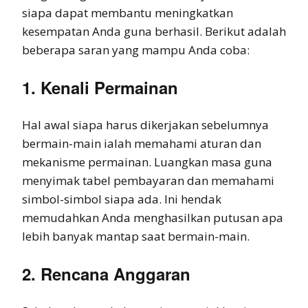
siapa dapat membantu meningkatkan
kesempatan Anda guna berhasil. Berikut adalah
beberapa saran yang mampu Anda coba:
1. Kenali Permainan
Hal awal siapa harus dikerjakan sebelumnya
bermain-main ialah memahami aturan dan
mekanisme permainan. Luangkan masa guna
menyimak tabel pembayaran dan memahami
simbol-simbol siapa ada. Ini hendak
memudahkan Anda menghasilkan putusan apa
lebih banyak mantap saat bermain-main.
2. Rencana Anggaran