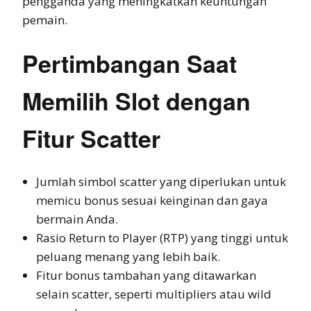
pengganda yang meningkatkan keuntungan
pemain.
Pertimbangan Saat
Memilih Slot dengan
Fitur Scatter
Jumlah simbol scatter yang diperlukan untuk
memicu bonus sesuai keinginan dan gaya
bermain Anda.
Rasio Return to Player (RTP) yang tinggi untuk
peluang menang yang lebih baik.
Fitur bonus tambahan yang ditawarkan
selain scatter, seperti multipliers atau wild