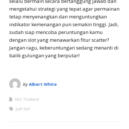
selalu bermain secara bertanggung jawab dan
mengetahui strategi yang tepat agar permainan
tetap menyenangkan dan menguntungkan
indikator kemenangan pun semakin tinggi. Jadi,
sudah siap mencoba peruntungan kamu
dengan slot yang menawarkan fitur scatter?
Jangan ragu, keberuntungan sedang menanti di
balik gulungan yang berputar!
by
Albert White
Slot Thailand
judi slot