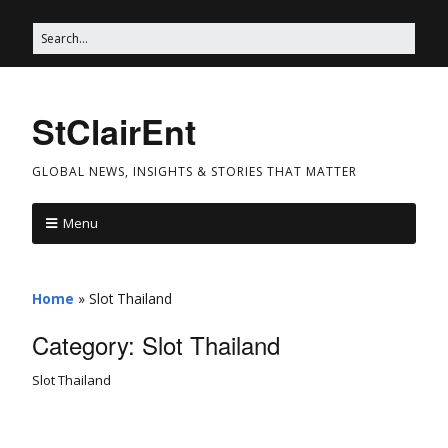
StClairEnt
GLOBAL NEWS, INSIGHTS & STORIES THAT MATTER
Menu
Home
»
Slot Thailand
Category:
Slot Thailand
Slot Thailand