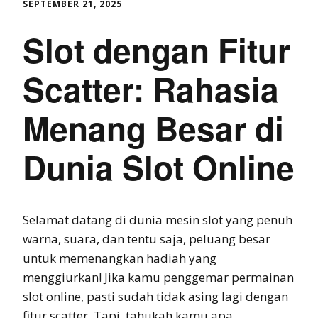
SEPTEMBER 21, 2025
Slot dengan Fitur
Scatter: Rahasia
Menang Besar di
Dunia Slot Online
Selamat datang di dunia mesin slot yang penuh
warna, suara, dan tentu saja, peluang besar
untuk memenangkan hadiah yang
menggiurkan! Jika kamu penggemar permainan
slot online, pasti sudah tidak asing lagi dengan
fitur scatter. Tapi, tahukah kamu apa