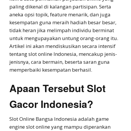
paling dikenal di kalangan partisipan. Serta
aneka opsi topik, feature menarik, dan juga
kesempatan guna meraih hadiah besar besar,
tidak heran jika melimpah individu berminat
untuk mengupayakan untung orang-orang itu.
Artikel ini akan mendiskusikan secara intensif
tentang slot online Indonesia, mencakup jenis-
jenisnya, cara bermain, beserta saran guna
memperbaiki kesempatan berhasil.
Apaan Tersebut Slot
Gacor Indonesia?
Slot Online Bangsa Indonesia adalah game
engine slot online yang mampu diperankan