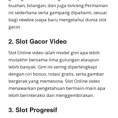
buahan, bilangan, dan juga lonceng.Permainan
ini sederhana serta gampang dipahami, sesuai
bagi newbie siapa baru mengetahui dunia slot
gacor.
2. Slot Gacor Video
Slot Online video ialah model gim apa lebih
mutakhir bersama lima gulungan ataupun
lebih banyak. Gim ini sering diperlengkapi
dengan ciri bonus, rotasi gratis, serta gambar
bergerak yang memesona. Slot Online video
menawarkan pengetahuan bermain-main apa
lebih berinteraksi dan menggembirakan.
3. Slot Progresif