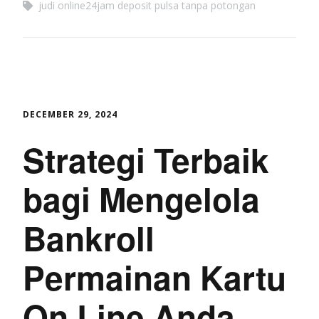
judi online24jam deposit pulsa tanpa potongan
DECEMBER 29, 2024
Strategi Terbaik
bagi Mengelola
Bankroll
Permainan Kartu
On Line Anda