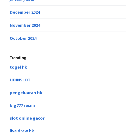
December 2024
November 2024
October 2024
Trending
togel hk
UDINSLOT
pengeluaran hk
big777 resmi
slot online gacor
live draw hk