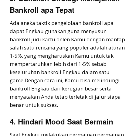
Bankroll apa Tepat
Ada aneka taktik pengelolaan bankroll apa
dapat Engkau gunakan guna menyusun
bankroll judi kartu onlen Kamu dengan mantap.
salah satu rencana yang populer adalah aturan
1-5%, yang mengharuskan Kamu untuk tak
mempertaruhkan lebih dari 1-5% sebab
keseluruhan bankroll Engkau dalam satu
game.Dengan cara ini, Kamu bisa melindungi
bankroll Engkau dari kerugian besar serta
menyatakan Anda tetap terletak di jalur siapa
benar untuk sukses.
4. Hindari Mood Saat Bermain
Saat Engkau melakukan permainan permainan