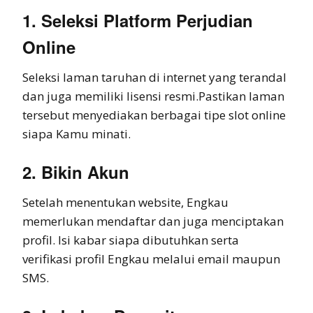
1. Seleksi Platform Perjudian
Online
Seleksi laman taruhan di internet yang terandal
dan juga memiliki lisensi resmi.Pastikan laman
tersebut menyediakan berbagai tipe slot online
siapa Kamu minati.
2. Bikin Akun
Setelah menentukan website, Engkau
memerlukan mendaftar dan juga menciptakan
profil. Isi kabar siapa dibutuhkan serta
verifikasi profil Engkau melalui email maupun
SMS.