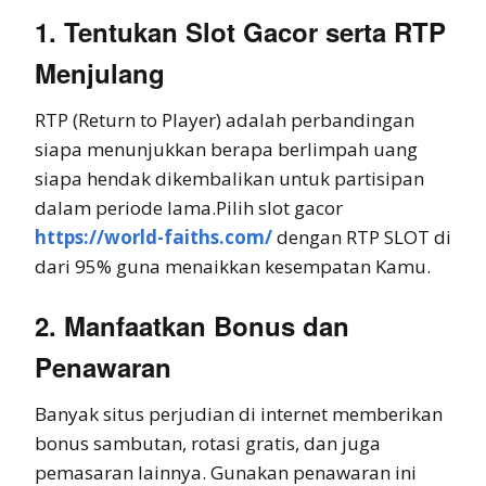
1. Tentukan Slot Gacor serta RTP
Menjulang
RTP (Return to Player) adalah perbandingan
siapa menunjukkan berapa berlimpah uang
siapa hendak dikembalikan untuk partisipan
dalam periode lama.Pilih slot gacor
https://world-faiths.com/
dengan RTP SLOT di
dari 95% guna menaikkan kesempatan Kamu.
2. Manfaatkan Bonus dan
Penawaran
Banyak situs perjudian di internet memberikan
bonus sambutan, rotasi gratis, dan juga
pemasaran lainnya. Gunakan penawaran ini