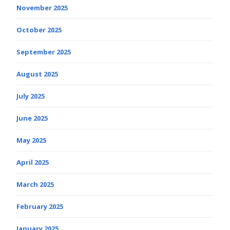
November 2025
October 2025
September 2025
August 2025
July 2025
June 2025
May 2025
April 2025
March 2025
February 2025
January 2025