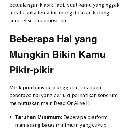
petualangan klasik. Jadi, buat kamu yang nggak
terlalu suka tema ini, mungkin akan kurang
nempel secara emosional.
Beberapa Hal yang
Mungkin Bikin Kamu
Pikir-pikir
Meskipun banyak keunggulan, ada juga
beberapa hal yang perlu diperhatikan sebelum
memutuskan main Dead Or Alive II:
Taruhan Minimum:
Beberapa platform
memasang batas minimum yang cukup