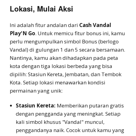
Lokasi, Mulai Aksi
Ini adalah fitur andalan dari
Cash Vandal
Play'N Go
. Untuk memicu fitur bonus ini, kamu
perlu mengumpulkan simbol Bonus (berlogo
Vandal) di gulungan 1 dan 5 secara bersamaan.
Nantinya, kamu akan dihadapkan pada peta
kota dengan tiga lokasi berbeda yang bisa
dipilih: Stasiun Kereta, Jembatan, dan Tembok
Kota. Setiap lokasi menawarkan kondisi
permainan yang unik:
Stasiun Kereta:
Memberikan putaran gratis
dengan pengganda yang meningkat. Setiap
kali simbol khusus "Vandal" muncul,
penggandanya naik. Cocok untuk kamu yang