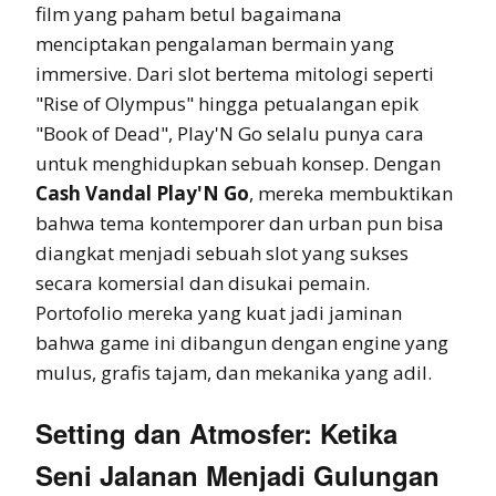
film yang paham betul bagaimana
menciptakan pengalaman bermain yang
immersive. Dari slot bertema mitologi seperti
"Rise of Olympus" hingga petualangan epik
"Book of Dead", Play'N Go selalu punya cara
untuk menghidupkan sebuah konsep. Dengan
Cash Vandal Play'N Go
, mereka membuktikan
bahwa tema kontemporer dan urban pun bisa
diangkat menjadi sebuah slot yang sukses
secara komersial dan disukai pemain.
Portofolio mereka yang kuat jadi jaminan
bahwa game ini dibangun dengan engine yang
mulus, grafis tajam, dan mekanika yang adil.
Setting dan Atmosfer: Ketika
Seni Jalanan Menjadi Gulungan