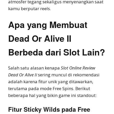
atmosfer tegang sekaligus menyenangkan saat
kamu berputar reels.
Apa yang Membuat
Dead Or Alive II
Berbeda dari Slot Lain?
Salah satu alasan kenapa
Slot Online Review
Dead Or Alive Ii
sering muncul di rekomendasi
adalah karena fitur unik yang ditawarkan,
terutama pada mode Free Spins. Berikut
beberapa hal yang bikin game ini standout:
Fitur Sticky Wilds pada Free