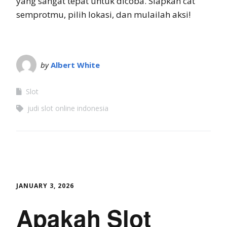
yang sangat tepat untuk dicoba. Siapkan cat
semprotmu, pilih lokasi, dan mulailah aksi!
by
Albert White
Slot
judi slot online indonesia
JANUARY 3, 2026
Apakah Slot