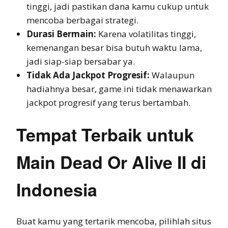
tinggi, jadi pastikan dana kamu cukup untuk
mencoba berbagai strategi.
Durasi Bermain:
Karena volatilitas tinggi,
kemenangan besar bisa butuh waktu lama,
jadi siap-siap bersabar ya.
Tidak Ada Jackpot Progresif:
Walaupun
hadiahnya besar, game ini tidak menawarkan
jackpot progresif yang terus bertambah.
Tempat Terbaik untuk
Main Dead Or Alive II di
Indonesia
Buat kamu yang tertarik mencoba, pilihlah situs