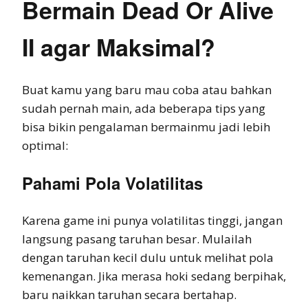
Bermain Dead Or Alive
II agar Maksimal?
Buat kamu yang baru mau coba atau bahkan
sudah pernah main, ada beberapa tips yang
bisa bikin pengalaman bermainmu jadi lebih
optimal:
Pahami Pola Volatilitas
Karena game ini punya volatilitas tinggi, jangan
langsung pasang taruhan besar. Mulailah
dengan taruhan kecil dulu untuk melihat pola
kemenangan. Jika merasa hoki sedang berpihak,
baru naikkan taruhan secara bertahap.