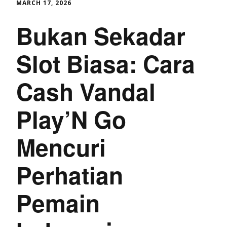
MARCH 17, 2026
Bukan Sekadar
Slot Biasa: Cara
Cash Vandal
Play’N Go
Mencuri
Perhatian
Pemain