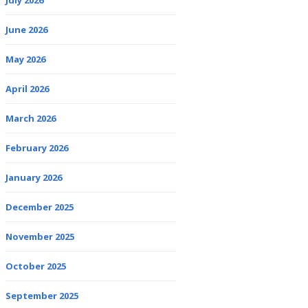
July 2026
June 2026
May 2026
April 2026
March 2026
February 2026
January 2026
December 2025
November 2025
October 2025
September 2025