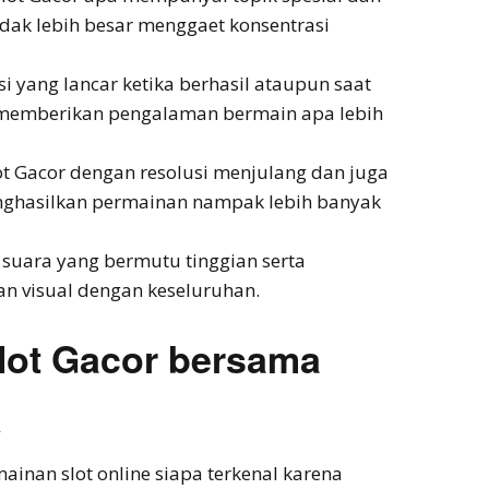
dak lebih besar menggaet konsentrasi
 yang lancar ketika berhasil ataupun saat
t memberikan pengalaman bermain apa lebih
ot Gacor dengan resolusi menjulang dan juga
enghasilkan permainan nampak lebih banyak
 suara yang bermutu tinggian serta
an visual dengan keseluruhan.
lot Gacor bersama
k
ainan slot online siapa terkenal karena