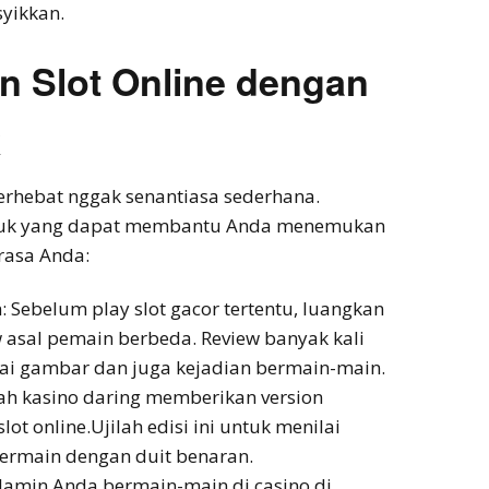
yikkan.
 Slot Online dengan
k
terhebat nggak senantiasa sederhana.
unjuk yang dapat membantu Anda menemukan
rasa Anda:
n: Sebelum play slot gacor tertentu, luangkan
 asal pemain berbeda. Review banyak kali
 gambar dan juga kejadian bermain-main.
ah kasino daring memberikan version
ot online.Ujilah edisi ini untuk menilai
 bermain dengan duit benaran.
 Jamin Anda bermain-main di casino di