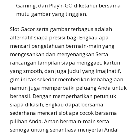
Gaming, dan Play’n GO diketahui bersama
mutu gambar yang tinggian.
Slot Gacor serta gambar terbagus adalah
alternatif siapa presisi bagi Engkau apa
mencari pengetahuan bermain-main yang
mengesankan dan menyenangkan.Serta
rancangan tampilan siapa menggaet, kartun
yang smooth, dan juga judul yang imajinatif,
gim ini tak sekedar memberikan kebahagiaan
namun juga memperbaiki peluang Anda untuk
berhasil. Dengan memperhatikan petunjuk
siapa dikasih, Engkau dapat bersama
sederhana mencari slot apa cocok bersama
pilihan Anda. Aman bermain-main serta
semoga untung senantiasa menyertai Anda!