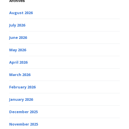
Archives
August 2026
July 2026
June 2026
May 2026
April 2026
March 2026
February 2026
January 2026
December 2025
November 2025