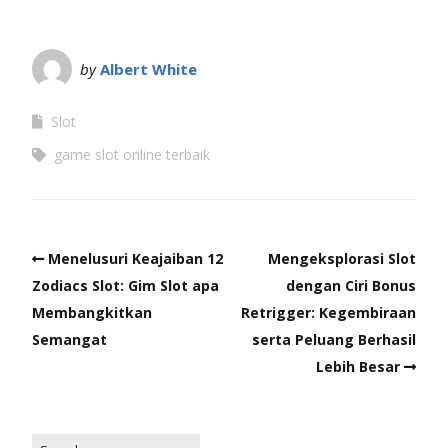
by
Albert White
Slot
game slot online terbaik
Menelusuri Keajaiban 12
Mengeksplorasi Slot
Zodiacs Slot: Gim Slot apa
dengan Ciri Bonus
Membangkitkan
Retrigger: Kegembiraan
Semangat
serta Peluang Berhasil
Lebih Besar