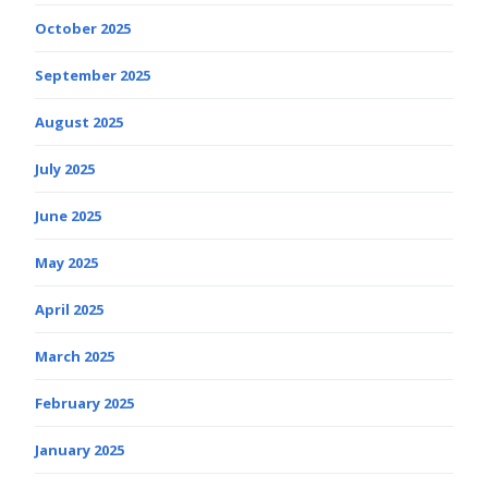
October 2025
September 2025
August 2025
July 2025
June 2025
May 2025
April 2025
March 2025
February 2025
January 2025