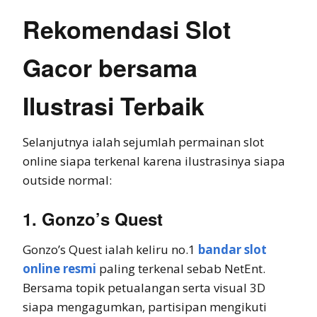
Rekomendasi Slot
Gacor bersama
Ilustrasi Terbaik
Selanjutnya ialah sejumlah permainan slot
online siapa terkenal karena ilustrasinya siapa
outside normal:
1. Gonzo’s Quest
Gonzo’s Quest ialah keliru no.1
bandar slot
online resmi
paling terkenal sebab NetEnt.
Bersama topik petualangan serta visual 3D
siapa mengagumkan, partisipan mengikuti