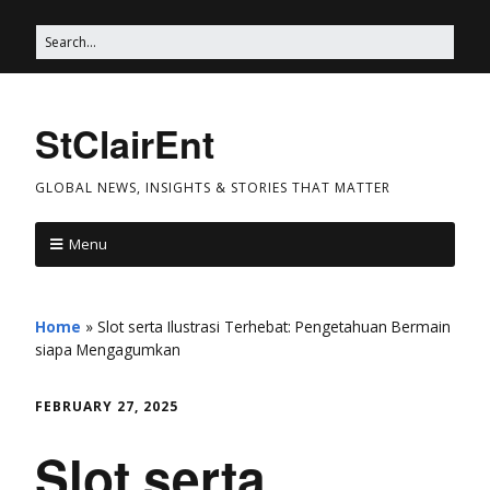
StClairEnt
GLOBAL NEWS, INSIGHTS & STORIES THAT MATTER
Menu
Home
»
Slot serta Ilustrasi Terhebat: Pengetahuan Bermain
siapa Mengagumkan
FEBRUARY 27, 2025
Slot serta