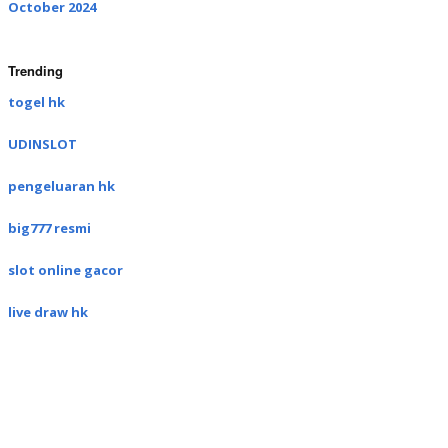
October 2024
Trending
togel hk
UDINSLOT
pengeluaran hk
big777 resmi
slot online gacor
live draw hk