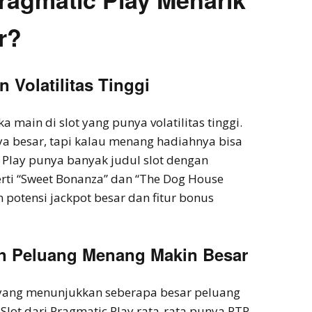
r?
 Volatilitas Tinggi
a main di slot yang punya volatilitas tinggi.
nya besar, tapi kalau menang hadiahnya bisa
 Play punya banyak judul slot dengan
perti “Sweet Bonanza” dan “The Dog House
potensi jackpot besar dan fitur bonus
kin Peluang Menang Makin Besar
s yang menunjukkan seberapa besar peluang
lot dari Pragmatic Play rata-rata punya RTP