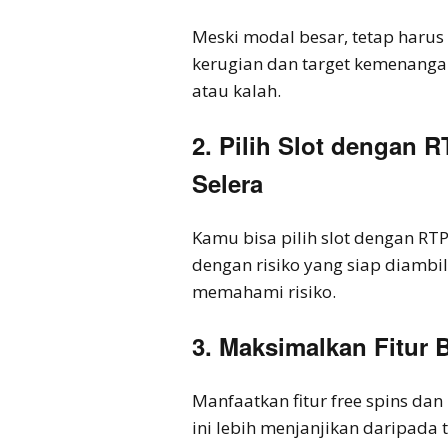
Meski modal besar, tetap harus
kerugian dan target kemenanga
atau kalah.
2. Pilih Slot dengan R
Selera
Kamu bisa pilih slot dengan RTP
dengan risiko yang siap diambil
memahami risiko.
3. Maksimalkan Fitur
Manfaatkan fitur free spins dan
ini lebih menjanjikan daripada 