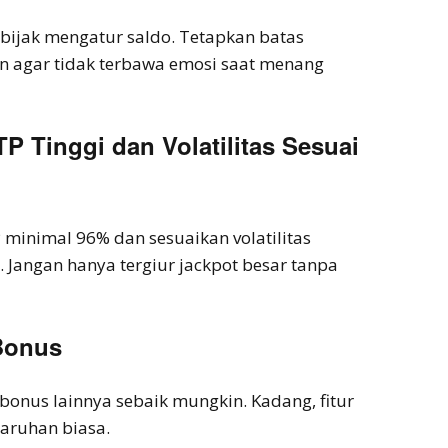
 bijak mengatur saldo. Tetapkan batas
n agar tidak terbawa emosi saat menang
TP Tinggi dan Volatilitas Sesuai
 minimal 96% dan sesuaikan volatilitas
. Jangan hanya tergiur jackpot besar tanpa
 Bonus
 bonus lainnya sebaik mungkin. Kadang, fitur
taruhan biasa.