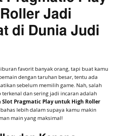
Roller Jadi
at di Dunia Judi
hiburan favorit banyak orang, tapi buat kamu
 pemain dengan taruhan besar, tentu ada
hatikan sebelum memilih game. Nah, salah
terkenal dan sering jadi incaran adalah
h
Slot Pragmatic Play untuk High Roller
ita bahas lebih dalam supaya kamu makin
man main yang maksimal!