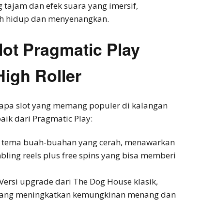
 tajam dan efek suara yang imersif,
ih hidup dan menyenangkan.
ot Pragmatic Play
igh Roller
rapa slot yang memang populer di kalangan
aik dari Pragmatic Play:
an tema buah-buahan yang cerah, menawarkan
umbling reels plus free spins yang bisa memberi
 Versi upgrade dari The Dog House klasik,
ang meningkatkan kemungkinan menang dan