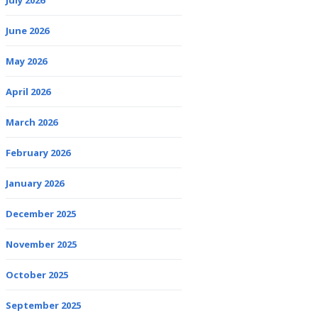
July 2026
June 2026
May 2026
April 2026
March 2026
February 2026
January 2026
December 2025
November 2025
October 2025
September 2025