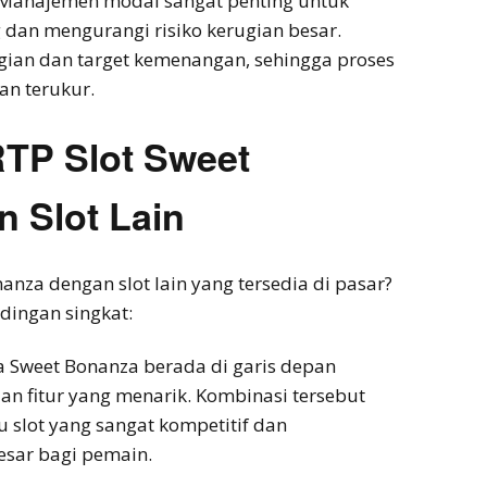
. Manajemen modal sangat penting untuk
dan mengurangi risiko kerugian besar.
ugian dan target kemenangan, sehingga proses
n terukur.
TP Slot Sweet
 Slot Lain
nza dengan slot lain yang tersedia di pasar?
dingan singkat:
hwa Sweet Bonanza berada di garis depan
an fitur yang menarik. Kombinasi tersebut
slot yang sangat kompetitif dan
sar bagi pemain.