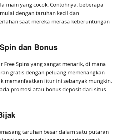
a main yang cocok. Contohnya, beberapa
ulai dengan taruhan kecil dan
erlahan saat mereka merasa keberuntungan
e Spin dan Bonus
 Free Spins yang sangat menarik, di mana
ran gratis dengan peluang memenangkan
tuk memanfaatkan fitur ini sebanyak mungkin,
ada promosi atau bonus deposit dari situs
Bijak
memasang taruhan besar dalam satu putaran