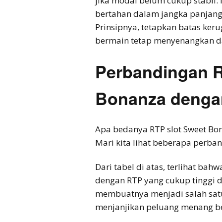
jika modal belum cukup stabil
bertahan dalam jangka panjang 
Prinsipnya, tetapkan batas ker
bermain tetap menyenangkan da
Perbandingan R
Bonanza dengan
Apa bedanya RTP slot Sweet Bona
Mari kita lihat beberapa perban
Dari tabel di atas, terlihat ba
dengan RTP yang cukup tinggi d
membuatnya menjadi salah satu 
menjanjikan peluang menang be