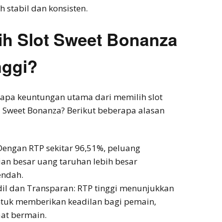
 stabil dan konsisten.
h Slot Sweet Bonanza
nggi?
apa keuntungan utama dari memilih slot
ti Sweet Bonanza? Berikut beberapa alasan
Dengan RTP sekitar 96,51%, peluang
n besar uang taruhan lebih besar
endah.
il dan Transparan: RTP tinggi menunjukkan
ntuk memberikan keadilan bagi pemain,
aat bermain.