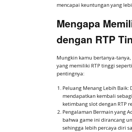
mencapai keuntungan yang lebih
Mengapa Memili
dengan RTP Ti
Mungkin kamu bertanya-tanya, 
yang memiliki RTP tinggi seper
pentingnya:
Peluang Menang Lebih Baik: 
mendapatkan kembali sebagia
ketimbang slot dengan RTP r
Pengalaman Bermain yang Ad
bahwa game ini dirancang u
sehingga lebih percaya diri s