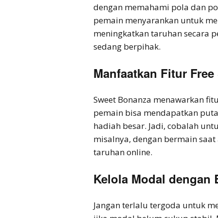
dengan memahami pola dan pol
pemain menyarankan untuk mem
meningkatkan taruhan secara p
sedang berpihak.
Manfaatkan Fitur Fre
Sweet Bonanza menawarkan fitur
pemain bisa mendapatkan puta
hadiah besar. Jadi, cobalah un
misalnya, dengan bermain saat 
taruhan online.
Kelola Modal dengan 
Jangan terlalu tergoda untuk 