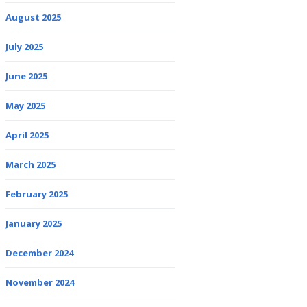
August 2025
July 2025
June 2025
May 2025
April 2025
March 2025
February 2025
January 2025
December 2024
November 2024