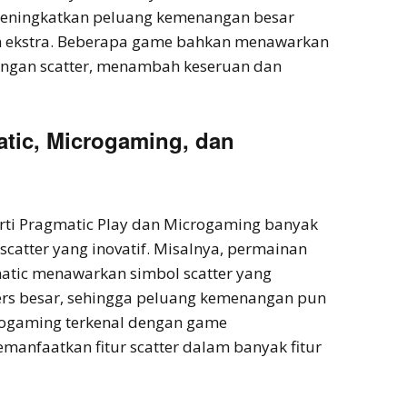
 meningkatkan peluang kemenangan besar
 ekstra. Beberapa game bahkan menawarkan
dengan scatter, menambah keseruan dan
tic, Microgaming, dan
erti Pragmatic Play dan Microgaming banyak
scatter yang inovatif. Misalnya, permainan
matic menawarkan simbol scatter yang
iers besar, sehingga peluang kemenangan pun
rogaming terkenal dengan game
emanfaatkan fitur scatter dalam banyak fitur