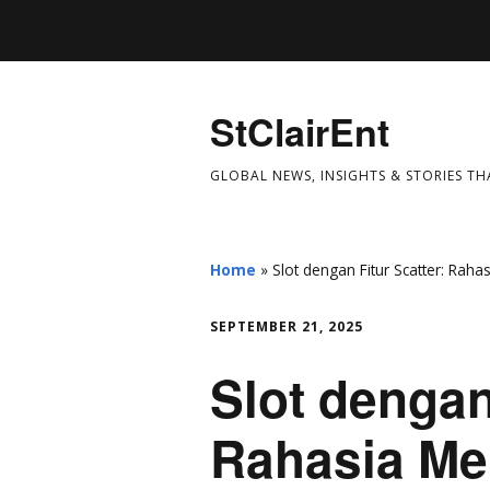
StClairEnt
GLOBAL NEWS, INSIGHTS & STORIES T
Home
»
Slot dengan Fitur Scatter: Raha
SEPTEMBER 21, 2025
Slot dengan
Rahasia Me