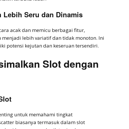
 Lebih Seru dan Dinamis
cara acak dan memicu berbagai fitur,
njadi lebih variatif dan tidak monoton. Ini
i potensi kejutan dan keseruan tersendiri.
simalkan Slot dengan
Slot
enting untuk memahami tingkat
r scatter biasanya termasuk dalam slot