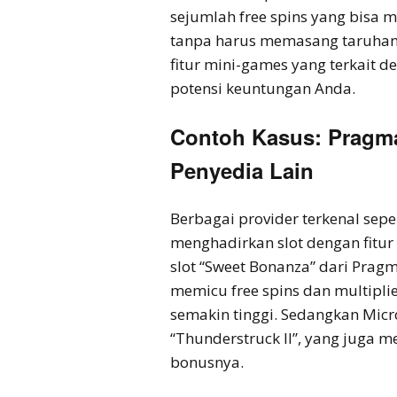
sejumlah free spins yang bisa
tanpa harus memasang taruhan
fitur mini-games yang terkait 
potensi keuntungan Anda.
Contoh Kasus: Pragma
Penyedia Lain
Berbagai provider terkenal sep
menghadirkan slot dengan fitur 
slot “Sweet Bonanza” dari Prag
memicu free spins dan multipl
semakin tinggi. Sedangkan Mic
“Thunderstruck II”, yang juga m
bonusnya.