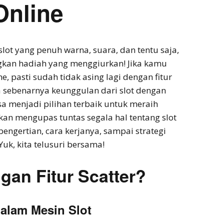
Online
lot yang penuh warna, suara, dan tentu saja,
kan hadiah yang menggiurkan! Jika kamu
, pasti sudah tidak asing lagi dengan fitur
a sebenarnya keunggulan dari slot dengan
isa menjadi pilihan terbaik untuk meraih
kan mengupas tuntas segala hal tentang slot
 pengertian, cara kerjanya, sampai strategi
Yuk, kita telusuri bersama!
ngan Fitur Scatter?
 dalam Mesin Slot