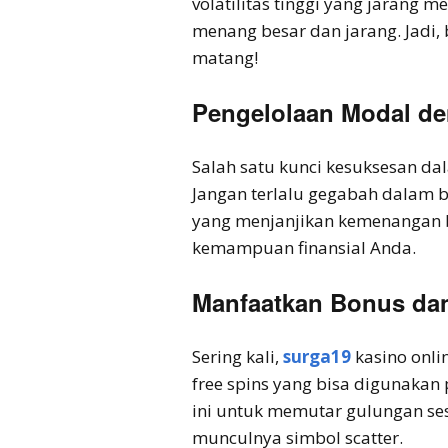
volatilitas tinggi yang jarang 
menang besar dan jarang. Jadi,
matang!
Pengelolaan Modal de
Salah satu kunci kesuksesan da
Jangan terlalu gegabah dalam be
yang menjanjikan kemenangan b
kemampuan finansial Anda.
Manfaatkan Bonus dan
Sering kali,
surga19
kasino onli
free spins yang bisa digunakan
ini untuk memutar gulungan se
munculnya simbol scatter.