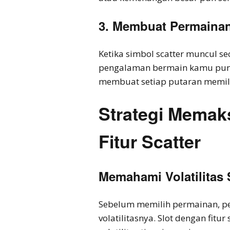
3. Membuat Permainan
Ketika simbol scatter muncul se
pengalaman bermain kamu pun me
membuat setiap putaran memilik
Strategi Memak
Fitur Scatter
Memahami Volatilitas 
Sebelum memilih permainan, p
volatilitasnya. Slot dengan fitu