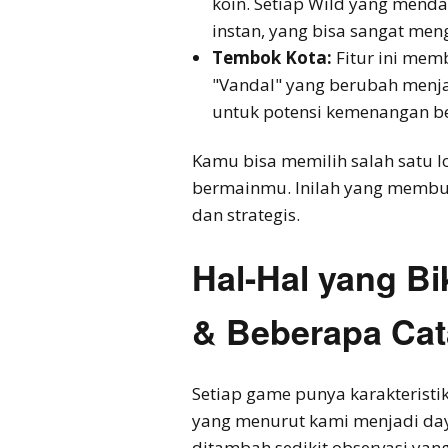
koin. Setiap Wild yang men
instan, yang bisa sangat me
Tembok Kota:
Fitur ini mem
"Vandal" yang berubah menjad
untuk potensi kemenangan be
Kamu bisa memilih salah satu l
bermainmu. Inilah yang membua
dan strategis.
Hal-Hal yang B
& Beberapa Cat
Setiap game punya karakteristik
yang menurut kami menjadi da
ditambah sedikit observasi yan