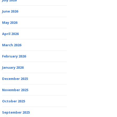
July 2026
June 2026
May 2026
April 2026
March 2026
February 2026
January 2026
December 2025
November 2025
October 2025
September 2025