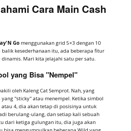
emahami Cara Main Cash
lay'N Go
menggunakan grid 5×3 dengan 10
 balik kesederhanaan itu, ada beberapa fitur
dinamis. Mari kita jelajahi satu per satu.
bol yang Bisa "Nempel"
akili oleh Kaleng Cat Semprot. Nah, yang
ya yang "sticky" atau menempel. Ketika simbol
 atau 4, dia akan tetap di posisinya untuk
jadi berulang-ulang, dan setiap kali sebuah
u dari ketiga gulungan itu, dia juga akan
u bisa mengumpulkan beberapa Wild yang