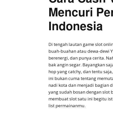
Mencuri Pe
Indonesia
Di tengah lautan game slot onli
buah-buahan atau dewa-dewi Yu
berenergi, dan punya cerita. Nah
bak angin segar. Bayangkan saja
hop yang catchy, dan tentu sa
ini bukan cuma tentang memuta
nadi kota dan menjadi bagian d
yang sudah bosan dengan slot b
membuat slot satu ini begitu i
list permainanmu.