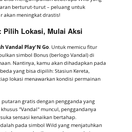
an berturut-turut – peluang untuk
 akan meningkat drastis!
 Pilih Lokasi, Mulai Aksi
sh Vandal Play'N Go
. Untuk memicu fitur
ulkan simbol Bonus (berlogo Vandal) di
maan. Nantinya, kamu akan dihadapkan pada
beda yang bisa dipilih: Stasiun Kereta,
tiap lokasi menawarkan kondisi permainan
putaran gratis dengan pengganda yang
ol khusus "Vandal" muncul, penggandanya
suka sensasi kenaikan bertahap.
 adalah pada simbol Wild yang menjatuhkan