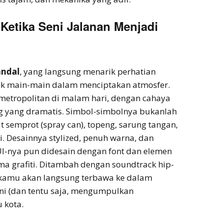
 Ketika Seni Jalanan Menjadi
andal
, yang langsung menarik perhatian
dak main-main dalam menciptakan atmosfer.
metropolitan di malam hari, dengan cahaya
 yang dramatis. Simbol-simbolnya bukanlah
t semprot (spray can), topeng, sarung tangan,
i. Desainnya stylized, penuh warna, dan
 UI-nya pun didesain dengan font dan elemen
ma grafiti. Ditambah dengan soundtrack hip-
 kamu akan langsung terbawa ke dalam
ni (dan tentu saja, mengumpulkan
 kota.