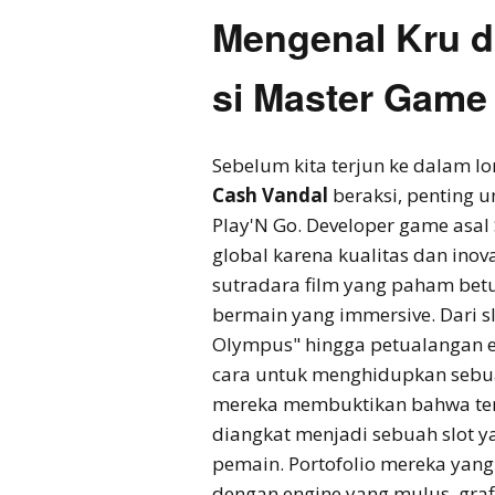
Mengenal Kru di
si Master Game 
Sebelum kita terjun ke dalam lo
Cash Vandal
beraksi, penting u
Play'N Go. Developer game asal 
global karena kualitas dan inov
sutradara film yang paham be
bermain yang immersive. Dari sl
Olympus" hingga petualangan ep
cara untuk menghidupkan sebu
mereka membuktikan bahwa te
diangkat menjadi sebuah slot y
pemain. Portofolio mereka yang
dengan engine yang mulus, graf