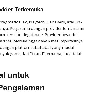
ovider Terkemuka
 Pragmatic Play, Playtech, Habanero, atau PG
isnya. Kerjasama dengan provider ternama ini
m tersebut legitimate. Provider besar ini
partner. Mereka nggak akan mau reputasinya
 dengan platform abal-abal yang mudah
banyak game dari “brand” ternama, itu adalah
al untuk
Pengalaman