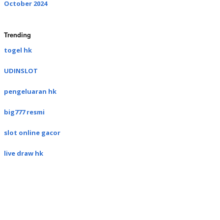
October 2024
Trending
togel hk
UDINSLOT
pengeluaran hk
big777 resmi
slot online gacor
live draw hk