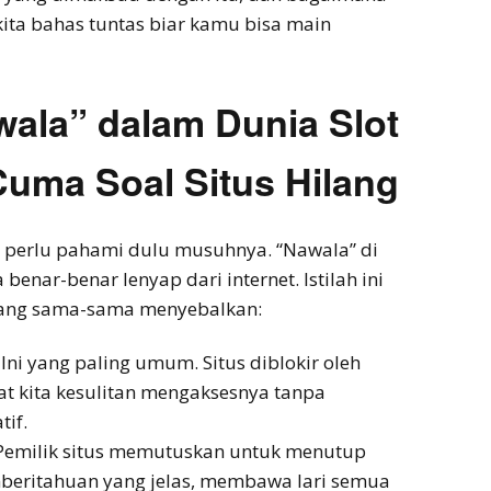
ita bahas tuntas biar kamu bisa main
la” dalam Dunia Slot
Cuma Soal Situs Hilang
ta perlu pahami dulu musuhnya. “Nawala” di
 benar-benar lenyap dari internet. Istilah ini
yang sama-sama menyebalkan:
Ini yang paling umum. Situs diblokir oleh
t kita kesulitan mengaksesnya tanpa
tif.
emilik situs memutuskan untuk menutup
emberitahuan yang jelas, membawa lari semua