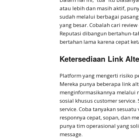
atau lebih dan masih aktif, pun
sudah melalui berbagai pasang
yang besar. Cobalah cari review
Reputasi dibangun bertahun-ta
bertahan lama karena cepat ke
Ketersediaan Link Alt
Platform yang mengerti risiko 
Mereka punya beberapa link alter
menginformasikannya melalui m
sosial khusus customer service. 
service. Coba tanyakan sesuatu v
responnya cepat, sopan, dan m
punya tim operasional yang so
message.