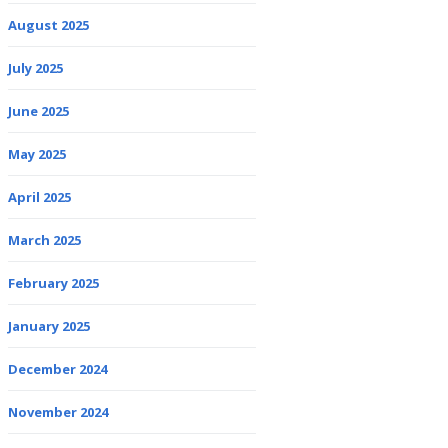
August 2025
July 2025
June 2025
May 2025
April 2025
March 2025
February 2025
January 2025
December 2024
November 2024