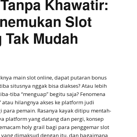
Tanpa Khawatir:
nemukan Slot
g Tak Mudah
yiknya main slot online, dapat putaran bonus
iba situsnya nggak bisa diakses? Atau lebih
 tiba-tiba “menguap” begitu saja? Fenomena
” atau hilangnya akses ke platform judi
i para pemain. Rasanya kayak ditipu mentah-
a platform yang datang dan pergi, konsep
 semacam holy grail bagi para penggemar slot
ya yang dimaksud dengan itu, dan bagaimana