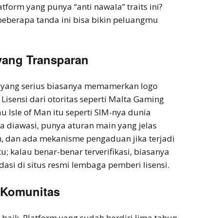
tform yang punya “anti nawala” traits ini?
beberapa tanda ini bisa bikin peluangmu
yang Transparan
m yang serius biasanya memamerkan logo
. Lisensi dari otoritas seperti Malta Gaming
u Isle of Man itu seperti SIM-nya dunia
ka diawasi, punya aturan main yang jelas
 dan ada mekanisme pengaduan jika terjadi
tu; kalau benar-benar terverifikasi, biasanya
asi di situs resmi lembaga pemberi lisensi.
 Komunitas
a baik. Platform yang sudah berdiri lima tahun