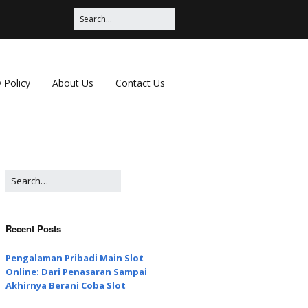
 Policy
About Us
Contact Us
Recent Posts
Pengalaman Pribadi Main Slot
Online: Dari Penasaran Sampai
Akhirnya Berani Coba Slot