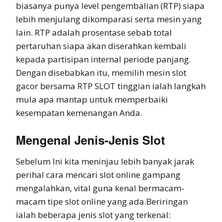
biasanya punya level pengembalian (RTP) siapa
lebih menjulang dikomparasi serta mesin yang
lain. RTP adalah prosentase sebab total
pertaruhan siapa akan diserahkan kembali
kepada partisipan internal periode panjang.
Dengan disebabkan itu, memilih mesin slot
gacor bersama RTP SLOT tinggian ialah langkah
mula apa mantap untuk memperbaiki
kesempatan kemenangan Anda.
Mengenal Jenis-Jenis Slot
Sebelum Ini kita meninjau lebih banyak jarak
perihal cara mencari slot online gampang
mengalahkan, vital guna kenal bermacam-
macam tipe slot online yang ada.Beriringan
ialah beberapa jenis slot yang terkenal: