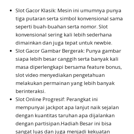
Slot Gacor Klasik: Mesin ini umumnya punya
tiga putaran serta simbol konvensional sama
seperti buah-buahan serta nomor. Slot
konvensional sering kali lebih sederhana
dimainkan dan juga tepat untuk newbie.
Slot Gacor Gambar Bergerak: Punya gambar
siapa lebih besar canggih serta banyak kali
masa diperlengkapi bersama feature bonus,
slot video menyediakan pengetahuan
melakukan permainan yang lebih banyak
berinteraksi.
Slot Online Progresif: Perangkat ini
mempunyai jackpot apa lanjut naik sejalan
dengan kuantitas taruhan apa dijalankan
dengan partisipan.Hadiah Besar ini bisa
sangat luas dan juga menjadi kekuatan