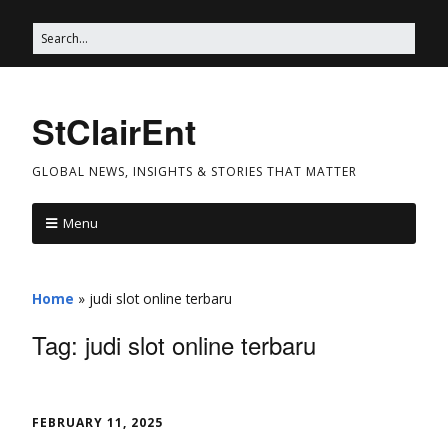
StClairEnt
GLOBAL NEWS, INSIGHTS & STORIES THAT MATTER
Menu
Home
»
judi slot online terbaru
Tag:
judi slot online terbaru
FEBRUARY 11, 2025