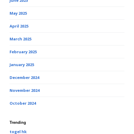
June 2025
May 2025
April 2025
March 2025
February 2025
January 2025
December 2024
November 2024
October 2024
Trending
togel hk