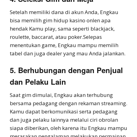
Setelah memiliki dana di akun Anda, Engkau
bisa memilih gim hidup kasino onlen apa
hendak Kamu play, sama seperti blackjack,
roulette, baccarat, atau poker.Selepas
menentukan game, Engkau mampu memilih
tabel dan juga dealer yang mau Anda jalankan.
5. Berhubungan dengan Penjual
dan Pelaku Lain
Saat gim dimulai, Engkau akan terhubung
bersama pedagang dengan rekaman streaming.
Kamu dapat berkomunikasi serta pedagang
dan juga pelaku lainnya melalui ciri obrolan
siapa diberikan, oleh karena itu Engkau mampu
merasakan pengalaman melakukan permainan