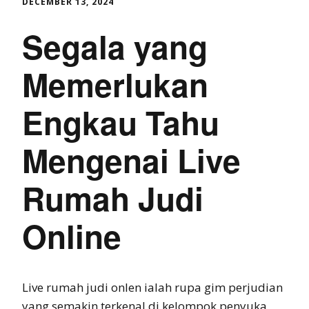
DECEMBER 13, 2024
Segala yang
Memerlukan
Engkau Tahu
Mengenai Live
Rumah Judi
Online
Live rumah judi onlen ialah rupa gim perjudian
yang semakin terkenal di kelompok penyuka