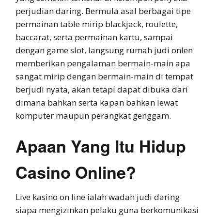
perjudian daring. Bermula asal berbagai tipe
permainan table mirip blackjack, roulette,
baccarat, serta permainan kartu, sampai
dengan game slot, langsung rumah judi onlen
memberikan pengalaman bermain-main apa
sangat mirip dengan bermain-main di tempat
berjudi nyata, akan tetapi dapat dibuka dari
dimana bahkan serta kapan bahkan lewat
komputer maupun perangkat genggam.
Apaan Yang Itu Hidup
Casino Online?
Live kasino on line ialah wadah judi daring
siapa mengizinkan pelaku guna berkomunikasi