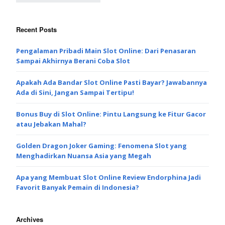
Recent Posts
Pengalaman Pribadi Main Slot Online: Dari Penasaran
Sampai Akhirnya Berani Coba Slot
Apakah Ada Bandar Slot Online Pasti Bayar? Jawabannya
Ada di Sini, Jangan Sampai Tertipu!
Bonus Buy di Slot Online: Pintu Langsung ke Fitur Gacor
atau Jebakan Mahal?
Golden Dragon Joker Gaming: Fenomena Slot yang
Menghadirkan Nuansa Asia yang Megah
Apa yang Membuat Slot Online Review Endorphina Jadi
Favorit Banyak Pemain di Indonesia?
Archives