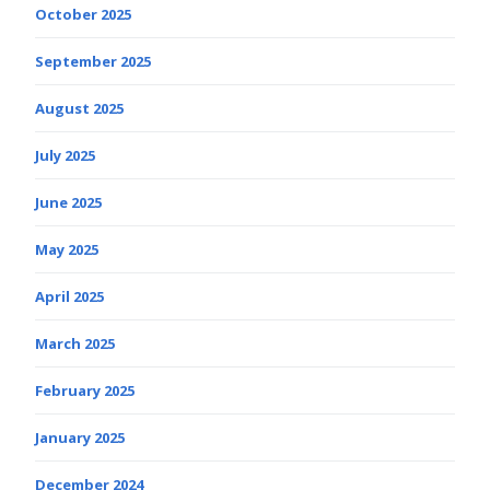
October 2025
September 2025
August 2025
July 2025
June 2025
May 2025
April 2025
March 2025
February 2025
January 2025
December 2024