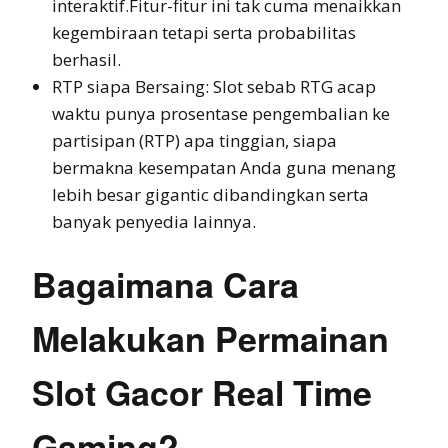
interaktif.Fitur-fitur ini tak cuma menaikkan
kegembiraan tetapi serta probabilitas
berhasil.
RTP siapa Bersaing: Slot sebab RTG acap
waktu punya prosentase pengembalian ke
partisipan (RTP) apa tinggian, siapa
bermakna kesempatan Anda guna menang
lebih besar gigantic dibandingkan serta
banyak penyedia lainnya.
Bagaimana Cara
Melakukan Permainan
Slot Gacor Real Time
Gaming?