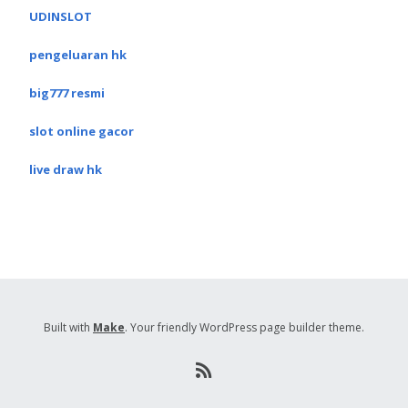
UDINSLOT
pengeluaran hk
big777 resmi
slot online gacor
live draw hk
Built with
Make
. Your friendly WordPress page builder theme.