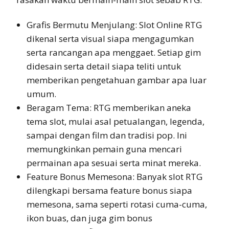
Grafis Bermutu Menjulang: Slot Online RTG
dikenal serta visual siapa mengagumkan
serta rancangan apa menggaet. Setiap gim
didesain serta detail siapa teliti untuk
memberikan pengetahuan gambar apa luar
umum.
Beragam Tema: RTG memberikan aneka
tema slot, mulai asal petualangan, legenda,
sampai dengan film dan tradisi pop. Ini
memungkinkan pemain guna mencari
permainan apa sesuai serta minat mereka.
Feature Bonus Memesona: Banyak slot RTG
dilengkapi bersama feature bonus siapa
memesona, sama seperti rotasi cuma-cuma,
ikon buas, dan juga gim bonus