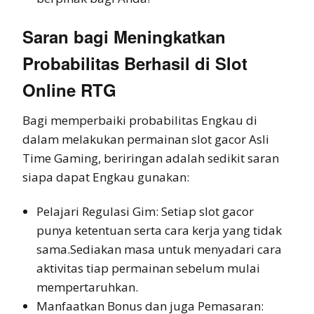
Saran bagi Meningkatkan
Probabilitas Berhasil di Slot
Online RTG
Bagi memperbaiki probabilitas Engkau di
dalam melakukan permainan slot gacor Asli
Time Gaming, beriringan adalah sedikit saran
siapa dapat Engkau gunakan:
Pelajari Regulasi Gim: Setiap slot gacor
punya ketentuan serta cara kerja yang tidak
sama.Sediakan masa untuk menyadari cara
aktivitas tiap permainan sebelum mulai
mempertaruhkan.
Manfaatkan Bonus dan juga Pemasaran: