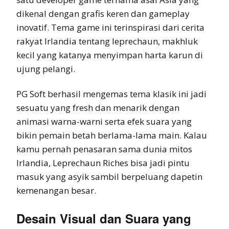
dikenal dengan grafis keren dan gameplay
inovatif. Tema game ini terinspirasi dari cerita
rakyat Irlandia tentang leprechaun, makhluk
kecil yang katanya menyimpan harta karun di
ujung pelangi.
PG Soft berhasil mengemas tema klasik ini jadi
sesuatu yang fresh dan menarik dengan
animasi warna-warni serta efek suara yang
bikin pemain betah berlama-lama main. Kalau
kamu pernah penasaran sama dunia mitos
Irlandia, Leprechaun Riches bisa jadi pintu
masuk yang asyik sambil berpeluang dapetin
kemenangan besar.
Desain Visual dan Suara yang