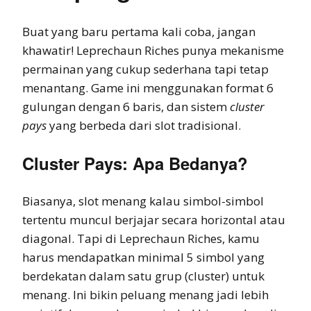
Buat yang baru pertama kali coba, jangan
khawatir! Leprechaun Riches punya mekanisme
permainan yang cukup sederhana tapi tetap
menantang. Game ini menggunakan format 6
gulungan dengan 6 baris, dan sistem
cluster
pays
yang berbeda dari slot tradisional.
Cluster Pays: Apa Bedanya?
Biasanya, slot menang kalau simbol-simbol
tertentu muncul berjajar secara horizontal atau
diagonal. Tapi di Leprechaun Riches, kamu
harus mendapatkan minimal 5 simbol yang
berdekatan dalam satu grup (cluster) untuk
menang. Ini bikin peluang menang jadi lebih