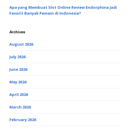
Apa yang Membuat Slot Online Review Endorphina Jadi
Favorit Banyak Pemain di Indonesia?
Archives
August 2026
July 2026
June 2026
May 2026
April 2026
March 2026
February 2026