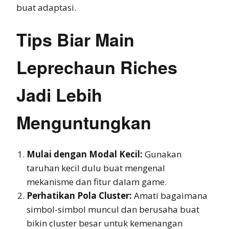
buat adaptasi.
Tips Biar Main
Leprechaun Riches
Jadi Lebih
Menguntungkan
Mulai dengan Modal Kecil:
Gunakan
taruhan kecil dulu buat mengenal
mekanisme dan fitur dalam game.
Perhatikan Pola Cluster:
Amati bagaimana
simbol-simbol muncul dan berusaha buat
bikin cluster besar untuk kemenangan