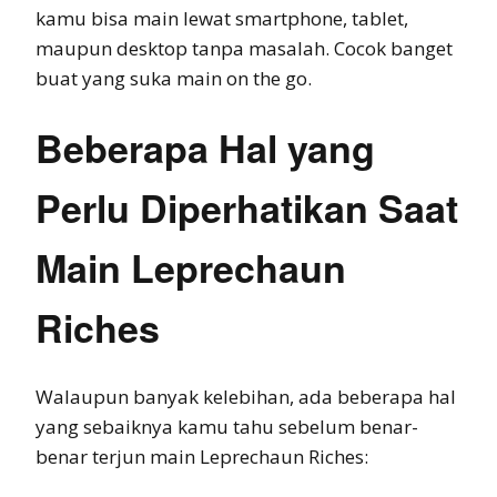
kamu bisa main lewat smartphone, tablet,
maupun desktop tanpa masalah. Cocok banget
buat yang suka main on the go.
Beberapa Hal yang
Perlu Diperhatikan Saat
Main Leprechaun
Riches
Walaupun banyak kelebihan, ada beberapa hal
yang sebaiknya kamu tahu sebelum benar-
benar terjun main Leprechaun Riches: