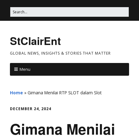
StClairEnt
GLOBAL NEWS, INSIGHTS & STORIES THAT MATTER
Menu
Home
»
Gimana Menilai RTP SLOT dalam Slot
DECEMBER 24, 2024
Gimana Menilai