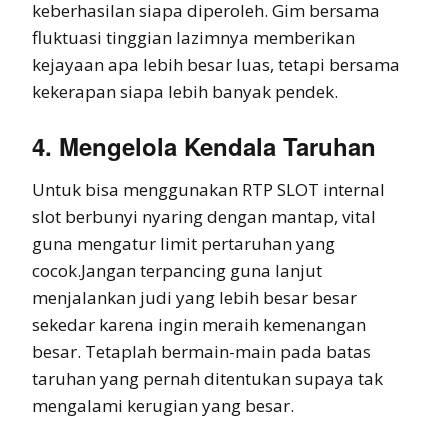
keberhasilan siapa diperoleh. Gim bersama
fluktuasi tinggian lazimnya memberikan
kejayaan apa lebih besar luas, tetapi bersama
kekerapan siapa lebih banyak pendek.
4. Mengelola Kendala Taruhan
Untuk bisa menggunakan RTP SLOT internal
slot berbunyi nyaring dengan mantap, vital
guna mengatur limit pertaruhan yang
cocok.Jangan terpancing guna lanjut
menjalankan judi yang lebih besar besar
sekedar karena ingin meraih kemenangan
besar. Tetaplah bermain-main pada batas
taruhan yang pernah ditentukan supaya tak
mengalami kerugian yang besar.