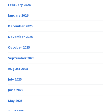
February 2026
January 2026
December 2025
November 2025
October 2025
September 2025
August 2025
July 2025
June 2025
May 2025