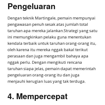
Pengeluaran
Dengan teknik Martingale, pemain mempunyai
pengawasan penuh sesak atas jumlah total
taruhan apa mereka jalankan.Strategi yang satu
ini memungkinkan pelaku guna menentukan
kendala terbaik untuk taruhan orang-orang itu,
oleh karena itu mereka nggak bakal terikut
perasaan dan juga mengambil bahaya apa
nggak perlu. Dengan mengikuti rencana
taruhan siapa jelas, pemain dapat memerintah
pengeluaran orang-orang itu dan juga
menjauhi kerugian luas yang tak terduga.
4. Mempercepat