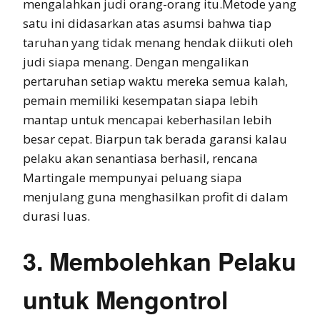
mengalahkan judi orang-orang itu.Metode yang
satu ini didasarkan atas asumsi bahwa tiap
taruhan yang tidak menang hendak diikuti oleh
judi siapa menang. Dengan mengalikan
pertaruhan setiap waktu mereka semua kalah,
pemain memiliki kesempatan siapa lebih
mantap untuk mencapai keberhasilan lebih
besar cepat. Biarpun tak berada garansi kalau
pelaku akan senantiasa berhasil, rencana
Martingale mempunyai peluang siapa
menjulang guna menghasilkan profit di dalam
durasi luas.
3. Membolehkan Pelaku
untuk Mengontrol