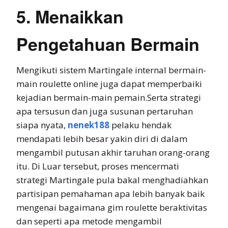
5. Menaikkan
Pengetahuan Bermain
Mengikuti sistem Martingale internal bermain-
main roulette online juga dapat memperbaiki
kejadian bermain-main pemain.Serta strategi
apa tersusun dan juga susunan pertaruhan
siapa nyata,
nenek188
pelaku hendak
mendapati lebih besar yakin diri di dalam
mengambil putusan akhir taruhan orang-orang
itu. Di Luar tersebut, proses mencermati
strategi Martingale pula bakal menghadiahkan
partisipan pemahaman apa lebih banyak baik
mengenai bagaimana gim roulette beraktivitas
dan seperti apa metode mengambil