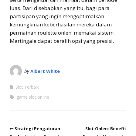
luas. Dari disebabkan yang itu, bagi para
partisipan yang ingin mengoptimalkan
kemungkinan keberhasilan mereka dalam
permainan roulette onlen, memakai sistem
Martingale dapat beralih opsi yang presisi.
by
Albert White
Slot Terbaik
game slot online
Strategi Pengaturan
Slot Onlen: Benefit