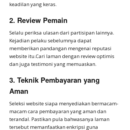
keadilan yang keras.
2. Review Pemain
Selalu periksa ulasan dari partisipan lainnya.
Kejadian pelaku sebelumnya dapat
memberikan pandangan mengenai reputasi
website itu.Cari laman dengan review optimis
dan juga testimoni yang memuaskan.
3. Teknik Pembayaran yang
Aman
Seleksi website siapa menyediakan bermacam-
macam cara pembayaran yang aman dan
terandal. Pastikan pula bahwasanya laman
tersebut memanfaatkan enkripsi guna