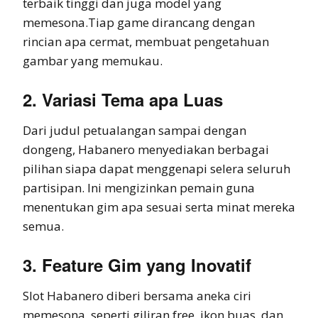
terbaik tinggi dan juga model yang
memesona.Tiap game dirancang dengan
rincian apa cermat, membuat pengetahuan
gambar yang memukau.
2. Variasi Tema apa Luas
Dari judul petualangan sampai dengan
dongeng, Habanero menyediakan berbagai
pilihan siapa dapat menggenapi selera seluruh
partisipan. Ini mengizinkan pemain guna
menentukan gim apa sesuai serta minat mereka
semua.
3. Feature Gim yang Inovatif
Slot Habanero diberi bersama aneka ciri
memesona, seperti giliran free, ikon buas, dan