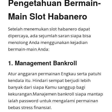
Pengetahuan Bermain-
Main Slot Habanero
Setelah menemukan slot habanero dapat
dipercaya, ada sejumlah saran siapa bisa
menolong Anda menggunakan kejadian
bermain-main Anda:
1. Management Bankroll
Atur anggaran permainan Engkau serta patuhi
kendala itu. Hindari sempat berjudi lebih
banyak dari siapa Kamu sanggup bagi
kekurangan.Manajemen bankroll siapa mantap
ialah password untuk mengalami permainan
bebas stress finansial.