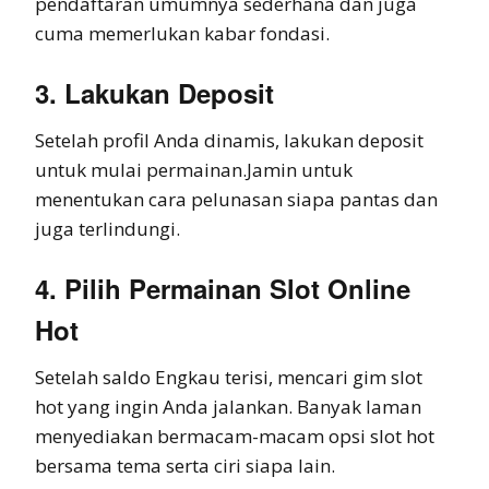
pendaftaran umumnya sederhana dan juga
cuma memerlukan kabar fondasi.
3. Lakukan Deposit
Setelah profil Anda dinamis, lakukan deposit
untuk mulai permainan.Jamin untuk
menentukan cara pelunasan siapa pantas dan
juga terlindungi.
4. Pilih Permainan Slot Online
Hot
Setelah saldo Engkau terisi, mencari gim slot
hot yang ingin Anda jalankan. Banyak laman
menyediakan bermacam-macam opsi slot hot
bersama tema serta ciri siapa lain.