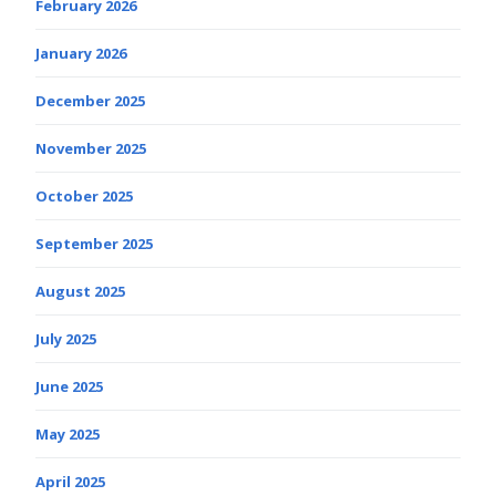
February 2026
January 2026
December 2025
November 2025
October 2025
September 2025
August 2025
July 2025
June 2025
May 2025
April 2025