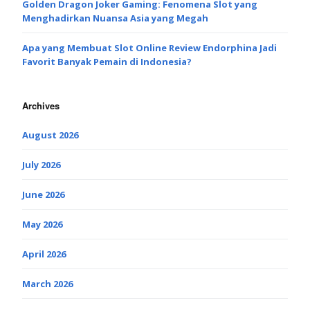
Golden Dragon Joker Gaming: Fenomena Slot yang
Menghadirkan Nuansa Asia yang Megah
Apa yang Membuat Slot Online Review Endorphina Jadi
Favorit Banyak Pemain di Indonesia?
Archives
August 2026
July 2026
June 2026
May 2026
April 2026
March 2026