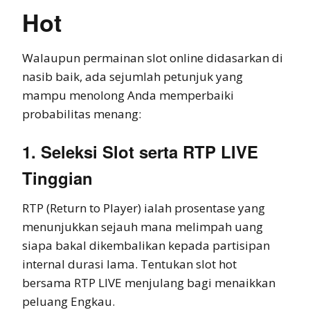
Hot
Walaupun permainan slot online didasarkan di
nasib baik, ada sejumlah petunjuk yang
mampu menolong Anda memperbaiki
probabilitas menang:
1. Seleksi Slot serta RTP LIVE
Tinggian
RTP (Return to Player) ialah prosentase yang
menunjukkan sejauh mana melimpah uang
siapa bakal dikembalikan kepada partisipan
internal durasi lama. Tentukan slot hot
bersama RTP LIVE menjulang bagi menaikkan
peluang Engkau.