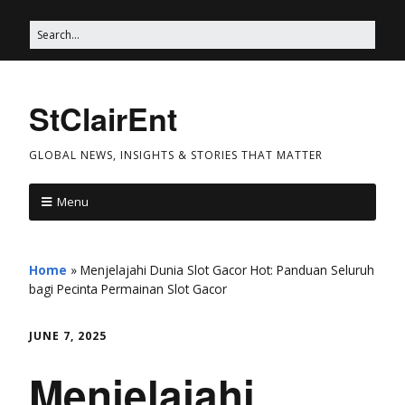
StClairEnt
GLOBAL NEWS, INSIGHTS & STORIES THAT MATTER
Menu
Home
»
Menjelajahi Dunia Slot Gacor Hot: Panduan Seluruh
bagi Pecinta Permainan Slot Gacor
JUNE 7, 2025
Menjelajahi