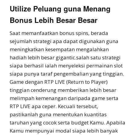
Utilize Peluang guna Menang
Bonus Lebih Besar Besar
Saat memanfaatkan bonus spins, berada
sejumlah strategi apa dapat digunakan guna
meningkatkan kesempatan mengalahkan
hadiah lebih besar gigantic.salah satu strategi
siapa berhasil ialah menyeleksi permainan slot
siapa punya taraf pengembalian yang tinggian.
Game dengan RTP LIVE (Return to Player)
tinggian cenderung memberikan lebih besar
melimpah kemenangan daripada game serta
RTP LIVE apa ceper. Kecuali tersebut,
pastikanlah guna menentukan kuantitas
taruhan yang cocok serta budget Kamu. Apabila
Kamu mempunyai modal siapa lebih banyak