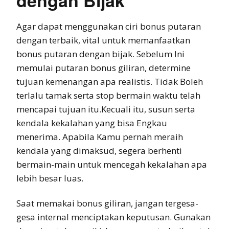
Agar dapat menggunakan ciri bonus putaran
dengan terbaik, vital untuk memanfaatkan
bonus putaran dengan bijak. Sebelum Ini
memulai putaran bonus giliran, determine
tujuan kemenangan apa realistis. Tidak Boleh
terlalu tamak serta stop bermain waktu telah
mencapai tujuan itu.Kecuali itu, susun serta
kendala kekalahan yang bisa Engkau
menerima. Apabila Kamu pernah meraih
kendala yang dimaksud, segera berhenti
bermain-main untuk mencegah kekalahan apa
lebih besar luas.
Saat memakai bonus giliran, jangan tergesa-
gesa internal menciptakan keputusan. Gunakan