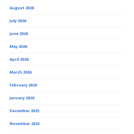
August 2026
July 2026
June 2026
May 2026
April 2026
March 2026
February 2026
January 2026
December 2025
November 2025