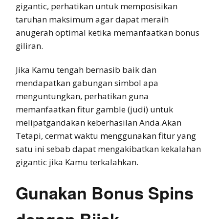
gigantic, perhatikan untuk memposisikan
taruhan maksimum agar dapat meraih
anugerah optimal ketika memanfaatkan bonus
giliran.
Jika Kamu tengah bernasib baik dan
mendapatkan gabungan simbol apa
menguntungkan, perhatikan guna
memanfaatkan fitur gamble (judi) untuk
melipatgandakan keberhasilan Anda.Akan
Tetapi, cermat waktu menggunakan fitur yang
satu ini sebab dapat mengakibatkan kekalahan
gigantic jika Kamu terkalahkan.
Gunakan Bonus Spins
dengan Bijak