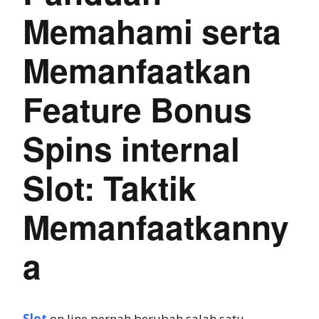
Memahami serta
Memanfaatkan
Feature Bonus
Spins internal
Slot: Taktik
Memanfaatkanny
a
Slot
on line pernah berubah salah satu