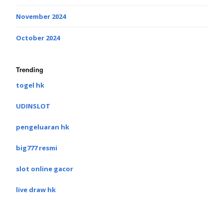
November 2024
October 2024
Trending
togel hk
UDINSLOT
pengeluaran hk
big777 resmi
slot online gacor
live draw hk