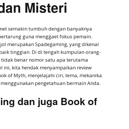
dan Misteri
ternet semakin tumbuh dengan banyaknya
 bertarung guna menggaet fokus pemain.
njol merupakan Spadegaming, yang dikenal
rbaik tinggian. Di di tengah kumpulan orang-
i tidak benar nomor satu apa terutama
el ini, kita hendak menyampaikan review
ok of Myth, menjelajahi ciri, tema, mekanika
k menggunakan pengetahuan bermain Anda.
ing dan juga Book of