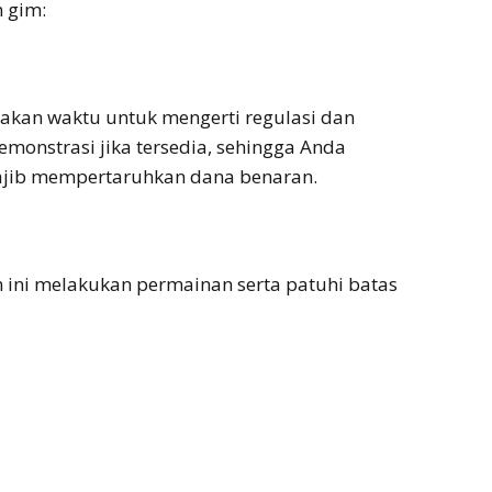
 gim:
akan waktu untuk mengerti regulasi dan
monstrasi jika tersedia, sehingga Anda
ajib mempertaruhkan dana benaran.
 ini melakukan permainan serta patuhi batas