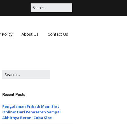
 Policy
About Us
Contact Us
Recent Posts
Pengalaman Pribadi Main Slot
Online: Dari Penasaran Sampai
Akhirnya Berani Coba Slot