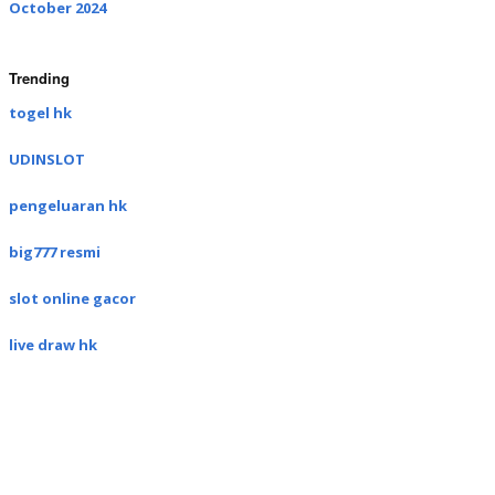
October 2024
Trending
togel hk
UDINSLOT
pengeluaran hk
big777 resmi
slot online gacor
live draw hk