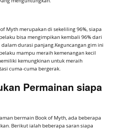
yang menguntungkan.
k of Myth merupakan di sekeliling 96%, siapa
, pelaku bisa mengimpikan kembali 96% dari
 dalam durasi panjang.Keguncangan gim ini
a pelaku mampu meraih kemenangan kecil
a memiliki kemungkinan untuk meraih
otasi cuma-cuma bergerak.
ukan Permainan siapa
aman bermain Book of Myth, ada beberapa
an. Berikut ialah beberapa saran siapa