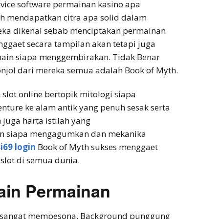
vice software permainan kasino apa
ah mendapatkan citra apa solid dalam
reka dikenal sebab menciptakan permainan
ggaet secara tampilan akan tetapi juga
in siapa menggembirakan. Tidak Benar
njol dari mereka semua adalah Book of Myth.
lot online bertopik mitologi siapa
ture ke alam antik yang penuh sesak serta
juga harta istilah yang
an siapa mengagumkan dan mekanika
i69 login
Book of Myth sukses menggaet
slot di semua dunia.
ain Permainan
th sangat mempesona. Background punggung