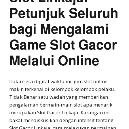
Petunjuk Seluruh
bagi Mengalami
Game Slot Gacor
Melalui Online
Dalam era digital waktu ini, gim slot online
makin terkenal di kelompok kelompok pelaku.
Tidak Benar satu wadah yang memberikan
pengalaman bermain-main slot apa menarik
merupakan Slot Gacor Linkaja. Karangan ini
bakal mendiskusikan dengan intensif tentang
Slot Gacor Linkaja, cara melakukan permainan,