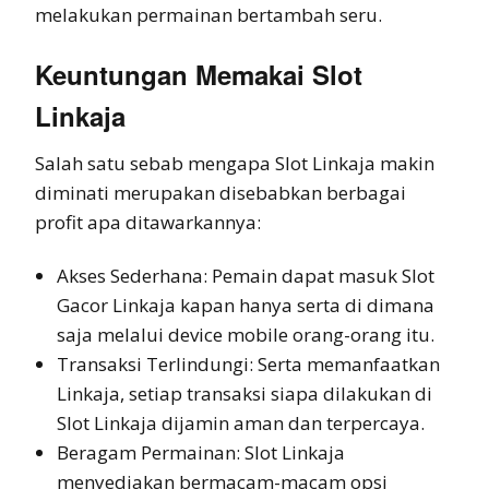
melakukan permainan bertambah seru.
Keuntungan Memakai Slot
Linkaja
Salah satu sebab mengapa Slot Linkaja makin
diminati merupakan disebabkan berbagai
profit apa ditawarkannya:
Akses Sederhana: Pemain dapat masuk Slot
Gacor Linkaja kapan hanya serta di dimana
saja melalui device mobile orang-orang itu.
Transaksi Terlindungi: Serta memanfaatkan
Linkaja, setiap transaksi siapa dilakukan di
Slot Linkaja dijamin aman dan terpercaya.
Beragam Permainan: Slot Linkaja
menyediakan bermacam-macam opsi