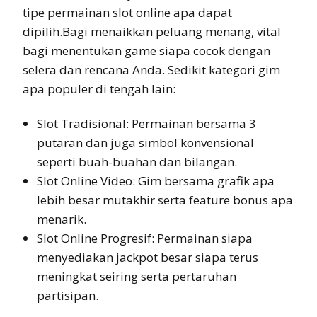
tipe permainan slot online apa dapat
dipilih.Bagi menaikkan peluang menang, vital
bagi menentukan game siapa cocok dengan
selera dan rencana Anda. Sedikit kategori gim
apa populer di tengah lain:
Slot Tradisional: Permainan bersama 3
putaran dan juga simbol konvensional
seperti buah-buahan dan bilangan.
Slot Online Video: Gim bersama grafik apa
lebih besar mutakhir serta feature bonus apa
menarik.
Slot Online Progresif: Permainan siapa
menyediakan jackpot besar siapa terus
meningkat seiring serta pertaruhan
partisipan.