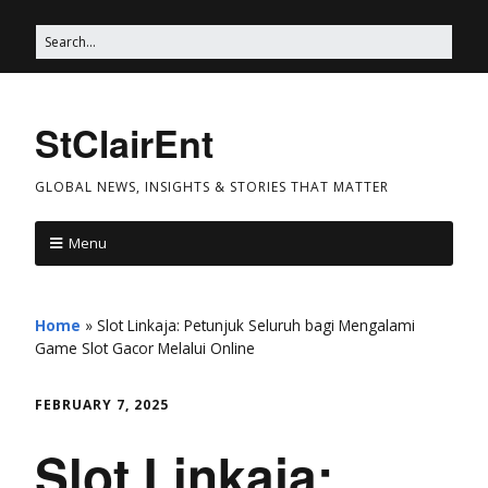
StClairEnt
GLOBAL NEWS, INSIGHTS & STORIES THAT MATTER
Menu
Home
»
Slot Linkaja: Petunjuk Seluruh bagi Mengalami
Game Slot Gacor Melalui Online
FEBRUARY 7, 2025
Slot Linkaja: