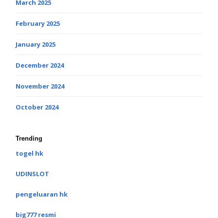
March 2025
February 2025
January 2025
December 2024
November 2024
October 2024
Trending
togel hk
UDINSLOT
pengeluaran hk
big777 resmi