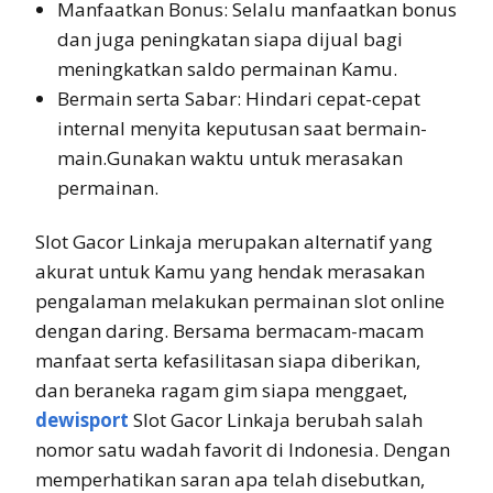
Manfaatkan Bonus: Selalu manfaatkan bonus
dan juga peningkatan siapa dijual bagi
meningkatkan saldo permainan Kamu.
Bermain serta Sabar: Hindari cepat-cepat
internal menyita keputusan saat bermain-
main.Gunakan waktu untuk merasakan
permainan.
Slot Gacor Linkaja merupakan alternatif yang
akurat untuk Kamu yang hendak merasakan
pengalaman melakukan permainan slot online
dengan daring. Bersama bermacam-macam
manfaat serta kefasilitasan siapa diberikan,
dan beraneka ragam gim siapa menggaet,
dewisport
Slot Gacor Linkaja berubah salah
nomor satu wadah favorit di Indonesia. Dengan
memperhatikan saran apa telah disebutkan,