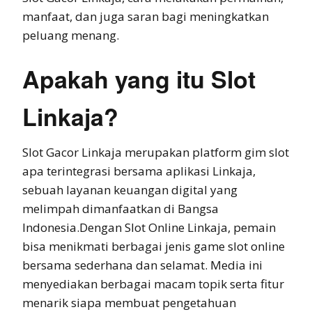
manfaat, dan juga saran bagi meningkatkan
peluang menang.
Apakah yang itu Slot
Linkaja?
Slot Gacor Linkaja merupakan platform gim slot
apa terintegrasi bersama aplikasi Linkaja,
sebuah layanan keuangan digital yang
melimpah dimanfaatkan di Bangsa
Indonesia.Dengan Slot Online Linkaja, pemain
bisa menikmati berbagai jenis game slot online
bersama sederhana dan selamat. Media ini
menyediakan berbagai macam topik serta fitur
menarik siapa membuat pengetahuan