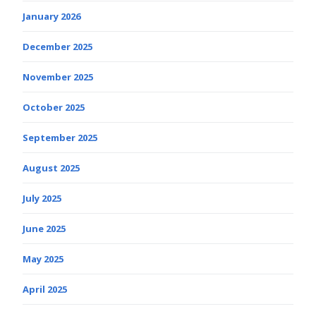
January 2026
December 2025
November 2025
October 2025
September 2025
August 2025
July 2025
June 2025
May 2025
April 2025