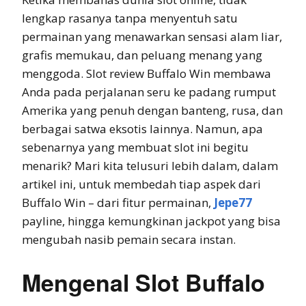
lengkap rasanya tanpa menyentuh satu
permainan yang menawarkan sensasi alam liar,
grafis memukau, dan peluang menang yang
menggoda. Slot review Buffalo Win membawa
Anda pada perjalanan seru ke padang rumput
Amerika yang penuh dengan banteng, rusa, dan
berbagai satwa eksotis lainnya. Namun, apa
sebenarnya yang membuat slot ini begitu
menarik? Mari kita telusuri lebih dalam, dalam
artikel ini, untuk membedah tiap aspek dari
Buffalo Win – dari fitur permainan,
Jepe77
payline, hingga kemungkinan jackpot yang bisa
mengubah nasib pemain secara instan.
Mengenal Slot Buffalo