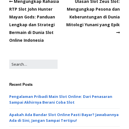
Mengungkap Rahasia
Ulasan Slot Zeus Slot:
RTP Slot John Hunter
Mengungkap Pesona dan
Mayan Gods: Panduan
Keberuntungan di Dunia
Lengkap dan Strategi
Mitologi Yunani yang Epik
Bermain di Dunia Slot
Online Indonesia
Recent Posts
Pengalaman Pribadi Main Slot Online: Dari Penasaran
Sampai Akhirnya Berani Coba Slot
Apakah Ada Bandar Slot Online Pasti Bayar? Jawabannya
Ada di Sini, Jangan Sampai Tertipu!