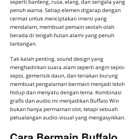
seperti banteng, rusa, elang, dan serigala yang
penuh warna. Setiap elemen digarap dengan
cermat untuk menciptakan imersi yang
mendalam, membuat pemain seolah-olah
berada di tengah hutan alami yang penuh
tantangan.
Tak kalah penting, sound design yang
menghadirkan suara alam seperti angin sepoi-
sepoi, gemerisik daun, dan teriakan burung
membuat pengalaman bermain menjadi lebih
hidup dan menyatu dengan tema. Kombinasi
grafis dan audio ini menjadikan Buffalo Win
bukan hanya permainan slot, tetapi sebuah
petualangan audio-visual yang mengasyikkan.
Cara Bermain Buffalo