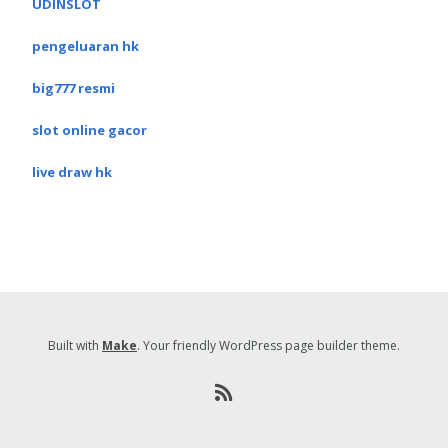
UDINSLOT
pengeluaran hk
big777 resmi
slot online gacor
live draw hk
Built with
Make
. Your friendly WordPress page builder theme.