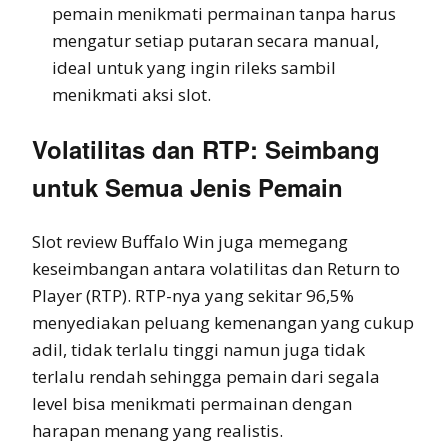
pemain menikmati permainan tanpa harus
mengatur setiap putaran secara manual,
ideal untuk yang ingin rileks sambil
menikmati aksi slot.
Volatilitas dan RTP: Seimbang
untuk Semua Jenis Pemain
Slot review Buffalo Win juga memegang
keseimbangan antara volatilitas dan Return to
Player (RTP). RTP-nya yang sekitar 96,5%
menyediakan peluang kemenangan yang cukup
adil, tidak terlalu tinggi namun juga tidak
terlalu rendah sehingga pemain dari segala
level bisa menikmati permainan dengan
harapan menang yang realistis.