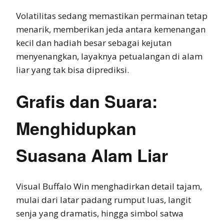
Volatilitas sedang memastikan permainan tetap
menarik, memberikan jeda antara kemenangan
kecil dan hadiah besar sebagai kejutan
menyenangkan, layaknya petualangan di alam
liar yang tak bisa diprediksi.
Grafis dan Suara:
Menghidupkan
Suasana Alam Liar
Visual Buffalo Win menghadirkan detail tajam,
mulai dari latar padang rumput luas, langit
senja yang dramatis, hingga simbol satwa