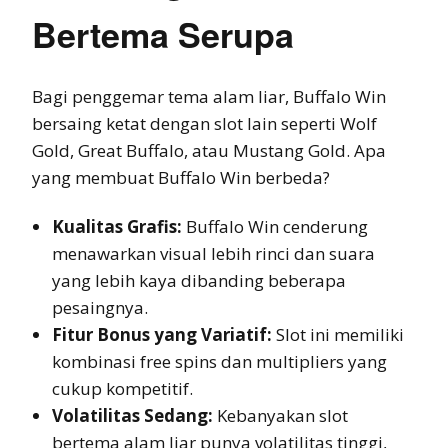
Bertema Serupa
Bagi penggemar tema alam liar, Buffalo Win
bersaing ketat dengan slot lain seperti Wolf
Gold, Great Buffalo, atau Mustang Gold. Apa
yang membuat Buffalo Win berbeda?
Kualitas Grafis:
Buffalo Win cenderung
menawarkan visual lebih rinci dan suara
yang lebih kaya dibanding beberapa
pesaingnya.
Fitur Bonus yang Variatif:
Slot ini memiliki
kombinasi free spins dan multipliers yang
cukup kompetitif.
Volatilitas Sedang:
Kebanyakan slot
bertema alam liar punya volatilitas tinggi,