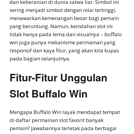
dan keberanian di dunia satwa liar. Simbol ini
sering menjadi simbol dengan nilai tertinggi,
menawarkan kemenangan besar bagi pemain
yang beruntung. Namun, keindahan slot ini
tidak hanya pada tema dan visualnya – buffalo
win juga punya mekanisme permainan yang
responsif dan kaya fitur, yang akan kita kupas
pada bagian selanjutnya.
Fitur-Fitur Unggulan
Slot Buffalo Win
Mengapa Buffalo Win layak mendapat tempat
di daftar permainan slot favorit banyak
pemain? Jawabannya terletak pada berbagai