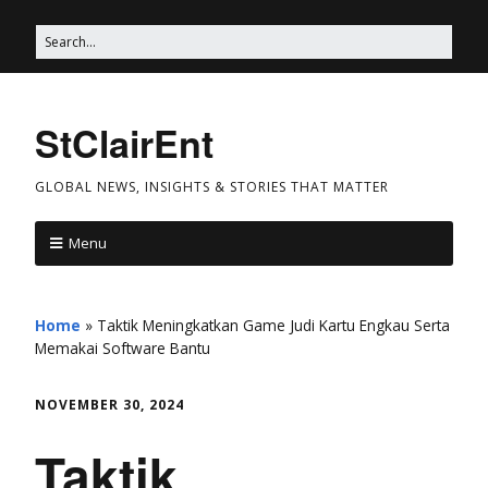
StClairEnt
GLOBAL NEWS, INSIGHTS & STORIES THAT MATTER
Menu
Home
»
Taktik Meningkatkan Game Judi Kartu Engkau Serta
Memakai Software Bantu
NOVEMBER 30, 2024
Taktik