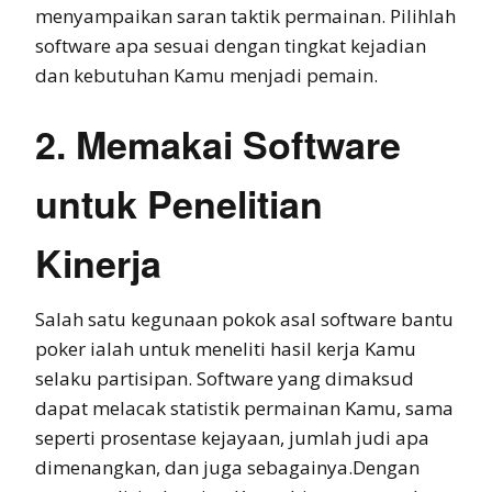
menyampaikan saran taktik permainan. Pilihlah
software apa sesuai dengan tingkat kejadian
dan kebutuhan Kamu menjadi pemain.
2. Memakai Software
untuk Penelitian
Kinerja
Salah satu kegunaan pokok asal software bantu
poker ialah untuk meneliti hasil kerja Kamu
selaku partisipan. Software yang dimaksud
dapat melacak statistik permainan Kamu, sama
seperti prosentase kejayaan, jumlah judi apa
dimenangkan, dan juga sebagainya.Dengan