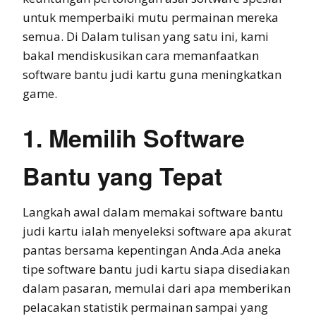
untuk memperbaiki mutu permainan mereka
semua. Di Dalam tulisan yang satu ini, kami
bakal mendiskusikan cara memanfaatkan
software bantu judi kartu guna meningkatkan
game.
1. Memilih Software
Bantu yang Tepat
Langkah awal dalam memakai software bantu
judi kartu ialah menyeleksi software apa akurat
pantas bersama kepentingan Anda.Ada aneka
tipe software bantu judi kartu siapa disediakan
dalam pasaran, memulai dari apa memberikan
pelacakan statistik permainan sampai yang