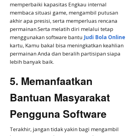
memperbaiki kapasitas Engkau internal
membaca situasi game, mengambil putusan
akhir apa presisi, serta memperluas rencana
permainan.Serta melatih diri melalui tetap
menggunakan software bantu
Judi Bola Online
kartu, Kamu bakal bisa meningkatkan keahlian
permainan Anda dan beralih partisipan siapa
lebih banyak baik.
5. Memanfaatkan
Bantuan Masyarakat
Pengguna Software
Terakhir, jangan tidak yakin bagi mengambil