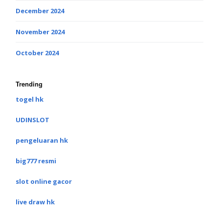
December 2024
November 2024
October 2024
Trending
togel hk
UDINSLOT
pengeluaran hk
big777 resmi
slot online gacor
live draw hk