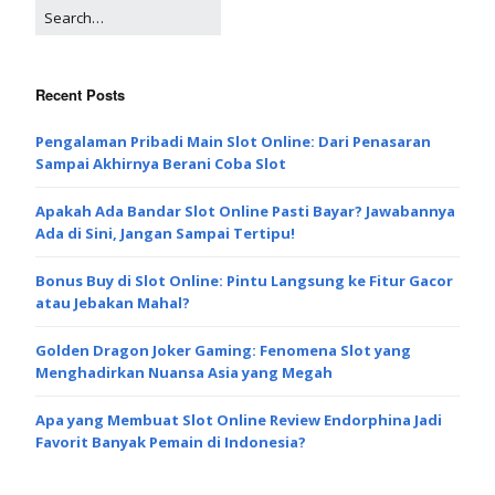
Recent Posts
Pengalaman Pribadi Main Slot Online: Dari Penasaran
Sampai Akhirnya Berani Coba Slot
Apakah Ada Bandar Slot Online Pasti Bayar? Jawabannya
Ada di Sini, Jangan Sampai Tertipu!
Bonus Buy di Slot Online: Pintu Langsung ke Fitur Gacor
atau Jebakan Mahal?
Golden Dragon Joker Gaming: Fenomena Slot yang
Menghadirkan Nuansa Asia yang Megah
Apa yang Membuat Slot Online Review Endorphina Jadi
Favorit Banyak Pemain di Indonesia?