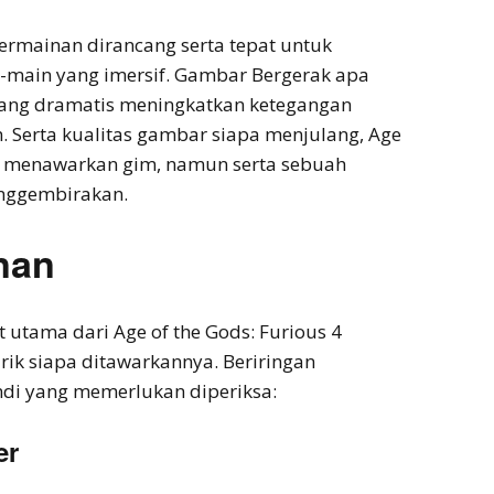
permainan dirancang serta tepat untuk
ain yang imersif. Gambar Bergerak apa
yang dramatis meningkatkan ketegangan
 Serta kualitas gambar siapa menjulang, Age
ya menawarkan gim, namun serta sebuah
nggembirakan.
nan
 utama dari Age of the Gods: Furious 4
ik siapa ditawarkannya. Beriringan
andi yang memerlukan diperiksa:
er