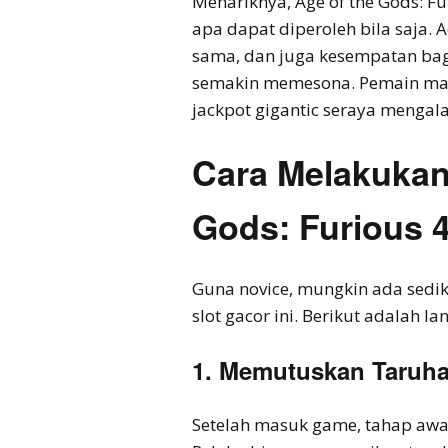
Menariknya, Age of the Gods: F
apa dapat diperoleh bila saja. 
sama, dan juga kesempatan ba
semakin memesona. Pemain m
jackpot gigantic seraya mengalam
Cara Melakukan
Gods: Furious 
Guna novice, mungkin ada sedi
slot gacor ini. Berikut adalah 
1. Memutuskan Taruh
Setelah masuk game, tahap awa