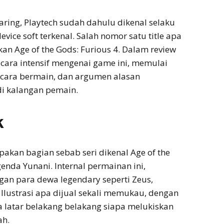
aring, Playtech sudah dahulu dikenal selaku
vice soft terkenal. Salah nomor satu title apa
n Age of the Gods: Furious 4. Dalam review
ecara intensif mengenai game ini, memulai
n cara bermain, dan argumen alasan
di kalangan pemain.
k
pakan bagian sebab seri dikenal Age of the
nda Yunani. Internal permainan ini,
gan para dewa legendary seperti Zeus,
 Ilustrasi apa dijual sekali memukau, dengan
ga latar belakang belakang siapa melukiskan
ah.