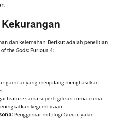
r.
a Kekurangan
han dan kelemahan. Berikut adalah penelitian
f the Gods: Furious 4:
ar gambar yang menjulang menghasilkan
t.
ai feature sama seperti giliran cuma-cuma
meningkatkan kegembiraan.
sona:
Penggemar mitologi Greece yakin