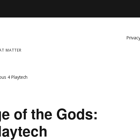
Privacy
HAT MATTER
ous 4 Playtech
e of the Gods:
laytech