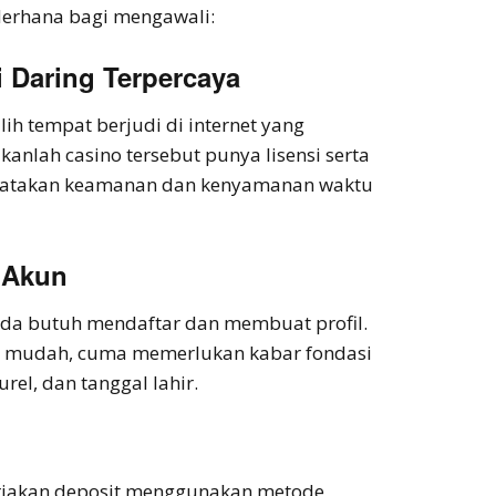
erhana bagi mengawali:
i Daring Terpercaya
h tempat berjudi di internet yang
nlah casino tersebut punya lisensi serta
yatakan keamanan dan kenyamanan waktu
 Akun
da butuh mendaftar dan membuat profil.
an mudah, cuma memerlukan kabar fondasi
urel, dan tanggal lahir.
erjakan deposit menggunakan metode