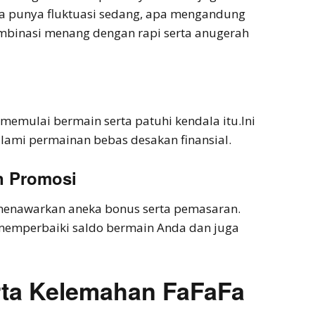
a punya fluktuasi sedang, apa mengandung
mbinasi menang dengan rapi serta anugerah
memulai bermain serta patuhi kendala itu.Ini
mi permainan bebas desakan finansial.
n Promosi
menawarkan aneka bonus serta pemasaran.
memperbaiki saldo bermain Anda dan juga
rta Kelemahan FaFaFa