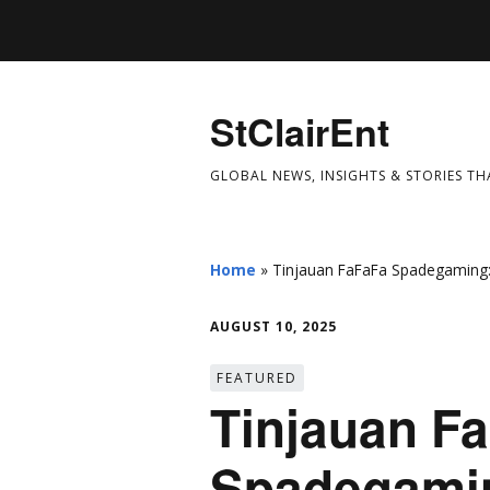
StClairEnt
GLOBAL NEWS, INSIGHTS & STORIES T
Home
»
Tinjauan FaFaFa Spadegaming:
AUGUST 10, 2025
FEATURED
Tinjauan F
Spadegami