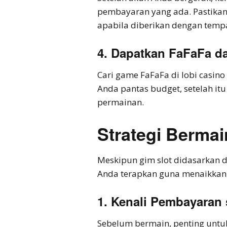
pembayaran yang ada. Pastika
apabila diberikan dengan tempa
4. Dapatkan FaFaFa d
Cari game FaFaFa di lobi casin
Anda pantas budget, setelah it
permainan.
Strategi Berma
Meskipun gim slot didasarkan di
Anda terapkan guna menaikkan 
1. Kenali Pembayaran s
Sebelum bermain, penting untuk