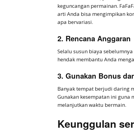
keguncangan permainan. FaFaF
arti Anda bisa mengimpikan ko
apa bervariasi.
2. Rencana Anggaran
Selalu susun biaya sebelumnya 
hendak membantu Anda mengala
3. Gunakan Bonus da
Banyak tempat berjudi daring 
Gunakan kesempatan ini guna 
melanjutkan waktu bermain.
Keunggulan se