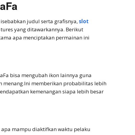
FaFa
sebabkan judul serta grafisnya,
slot
atures yang ditawarkannya. Berikut
tama apa menciptakan permainan ini
FaFa bisa mengubah ikon lainnya guna
enang.Ini memberikan probabilitas lebih
mendapatkan kemenangan siapa lebih besar
ee apa mampu diaktifkan waktu pelaku