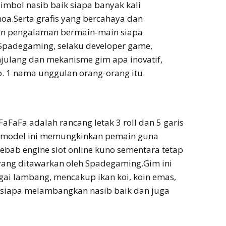
simbol nasib baik siapa banyak kali
oa.Serta grafis yang bercahaya dan
n pengalaman bermain-main siapa
Spadegaming, selaku developer game,
njulang dan mekanisme gim apa inovatif,
. 1 nama unggulan orang-orang itu.
l FaFaFa adalah rancang letak 3 roll dan 5 garis
 model ini memungkinkan pemain guna
bab engine slot online kuno sementara tetap
ang ditawarkan oleh Spadegaming.Gim ini
ai lambang, mencakup ikan koi, koin emas,
r siapa melambangkan nasib baik dan juga