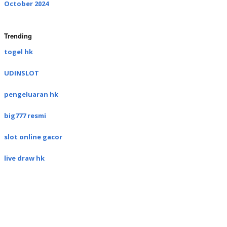
October 2024
Trending
togel hk
UDINSLOT
pengeluaran hk
big777 resmi
slot online gacor
live draw hk