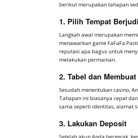
berikut merupakan tahapan sed
1. Pilih Tempat Berjud
Langkah awal merupakan memili
menawarkan game FaFaFa.Pastika
reputasi apa bagus untuk men
melakukan permainan.
2. Tabel dan Membuat
Sesudah menentukan casino, An
Tahapan ini biasanya cepat d
sama seperti identitas, alamat s
3. Lakukan Deposit
Setelah akun Anda bergerak, k