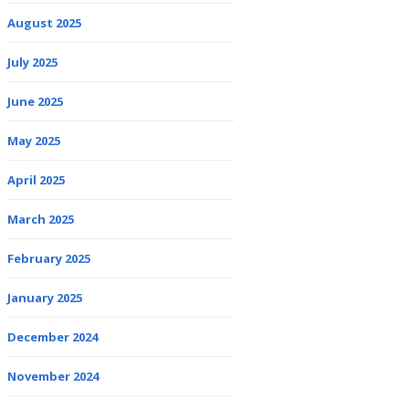
August 2025
July 2025
June 2025
May 2025
April 2025
March 2025
February 2025
January 2025
December 2024
November 2024