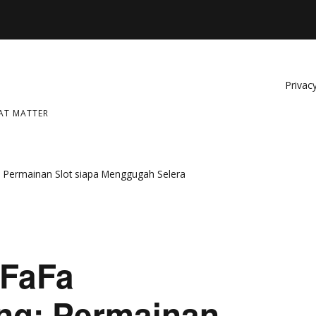
Privacy
HAT MATTER
 Permainan Slot siapa Menggugah Selera
aFaFa
ng: Permainan