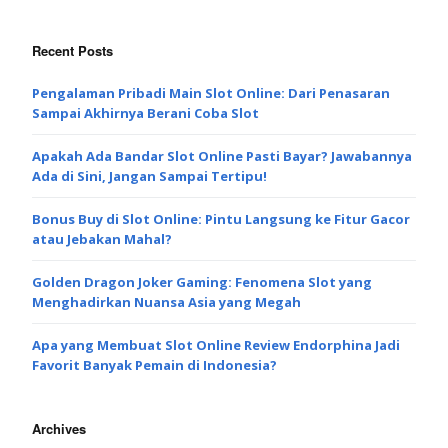
Recent Posts
Pengalaman Pribadi Main Slot Online: Dari Penasaran
Sampai Akhirnya Berani Coba Slot
Apakah Ada Bandar Slot Online Pasti Bayar? Jawabannya
Ada di Sini, Jangan Sampai Tertipu!
Bonus Buy di Slot Online: Pintu Langsung ke Fitur Gacor
atau Jebakan Mahal?
Golden Dragon Joker Gaming: Fenomena Slot yang
Menghadirkan Nuansa Asia yang Megah
Apa yang Membuat Slot Online Review Endorphina Jadi
Favorit Banyak Pemain di Indonesia?
Archives