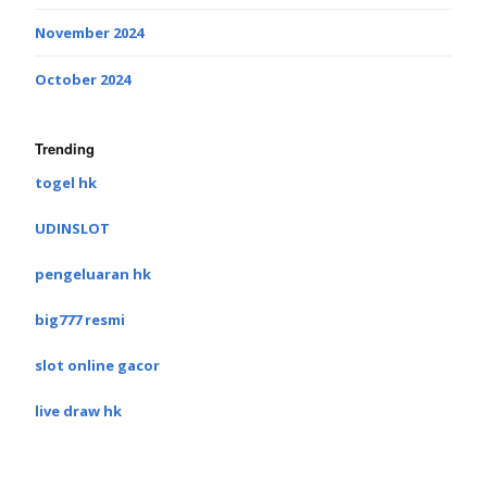
November 2024
October 2024
Trending
togel hk
UDINSLOT
pengeluaran hk
big777 resmi
slot online gacor
live draw hk