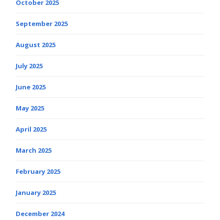
October 2025
September 2025
August 2025
July 2025
June 2025
May 2025
April 2025
March 2025
February 2025
January 2025
December 2024