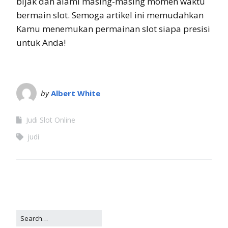
bijak dan alami masing-masing momen waktu
bermain slot. Semoga artikel ini memudahkan
Kamu menemukan permainan slot siapa presisi
untuk Anda!
by
Albert White
Judi Slot Online
judi