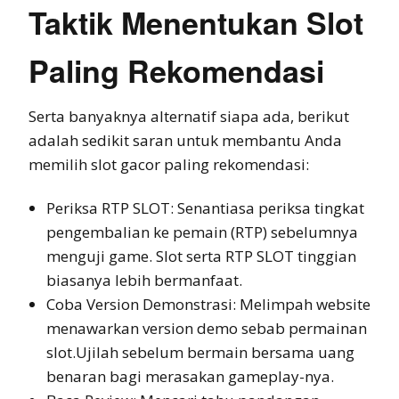
Taktik Menentukan Slot
Paling Rekomendasi
Serta banyaknya alternatif siapa ada, berikut
adalah sedikit saran untuk membantu Anda
memilih slot gacor paling rekomendasi:
Periksa RTP SLOT: Senantiasa periksa tingkat
pengembalian ke pemain (RTP) sebelumnya
menguji game. Slot serta RTP SLOT tinggian
biasanya lebih bermanfaat.
Coba Version Demonstrasi: Melimpah website
menawarkan version demo sebab permainan
slot.Ujilah sebelum bermain bersama uang
benaran bagi merasakan gameplay-nya.