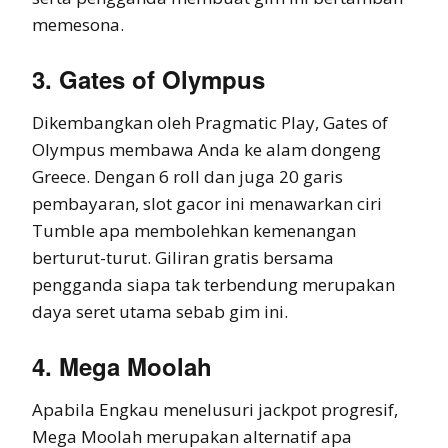
memesona.
3. Gates of Olympus
Dikembangkan oleh Pragmatic Play, Gates of
Olympus membawa Anda ke alam dongeng
Greece. Dengan 6 roll dan juga 20 garis
pembayaran, slot gacor ini menawarkan ciri
Tumble apa membolehkan kemenangan
berturut-turut. Giliran gratis bersama
pengganda siapa tak terbendung merupakan
daya seret utama sebab gim ini.
4. Mega Moolah
Apabila Engkau menelusuri jackpot progresif,
Mega Moolah merupakan alternatif apa