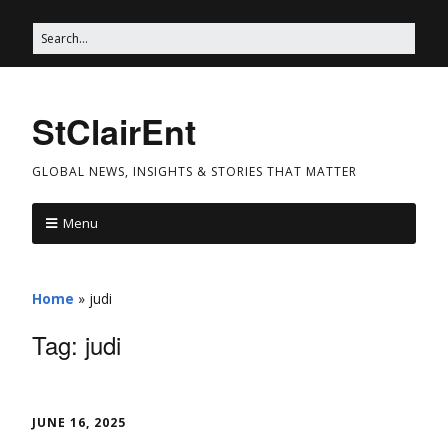
StClairEnt
GLOBAL NEWS, INSIGHTS & STORIES THAT MATTER
Menu
Home
»
judi
Tag:
judi
JUNE 16, 2025