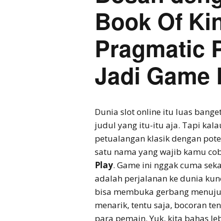
Book Of K
Pragmatic 
Jadi Game 
Dunia slot online itu luas bange
judul yang itu-itu aja. Tapi kal
petualangan klasik dengan pot
satu nama yang wajib kamu co
Play
. Game ini nggak cuma seka
adalah perjalanan ke dunia kun
bisa membuka gerbang menuju k
menarik, tentu saja, bocoran t
para pemain. Yuk, kita bahas leb