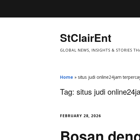
StClairEnt
GLOBAL NEWS, INSIGHTS & STORIES T
Home
»
situs judi online24jam terperc
Tag:
situs judi online24
FEBRUARY 28, 2026
Bosan deng