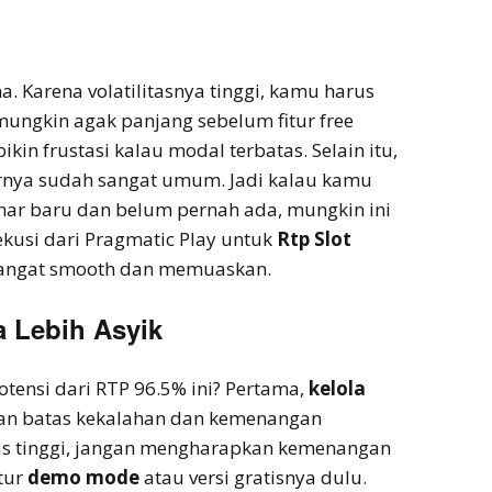
. Karena volatilitasnya tinggi, kamu harus
mungkin agak panjang sebelum fitur free
ikin frustasi kalau modal terbatas. Selain itu,
arnya sudah sangat umum. Jadi kalau kamu
nar baru dan belum pernah ada, mungkin ini
sekusi dari Pragmatic Play untuk
Rtp Slot
 sangat smooth dan memuaskan.
a Lebih Asyik
ensi dari RTP 96.5% ini? Pertama,
kelola
kan batas kekalahan dan kemenangan
tas tinggi, jangan mengharapkan kemenangan
itur
demo mode
atau versi gratisnya dulu.