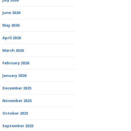
July 2026
June 2026
May 2026
April 2026
March 2026
February 2026
January 2026
December 2025
November 2025
October 2025
September 2025