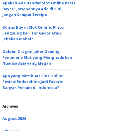
Apakah Ada Bandar Slot Online Pasti
Bayar? Jawabannya Ada di Sini,
Jangan Sampai Tertipu!
Bonus Buy di Slot Online: Pintu
Langsung ke Fitur Gacor atau
Jebakan Mahal?
Golden Dragon Joker Gaming:
Fenomena Slot yang Menghadirkan
Nuansa Asia yang Megah
Apa yang Membuat Slot Online
Review Endorphina Jadi Favorit
Banyak Pemain di Indonesia?
Archives
August 2026