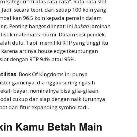
kategori “di atas rata-rata”. Rata-rata slot
Jadi, secara teori, dari setiap 100 koin yang
mbalikan 96.5 koin kepada pemain dalam
g. Penting banget diingat: ini
bukan
jaminan
atistik matematis murni. Dalam sesi pendek,
ah dulu. Tapi, memiliki RTP yang tinggi itu
 karena artinya house edge (keuntungan
 slot dengan RTP 94% atau 95%.
tilitas
. Book Of Kingdoms ini punya
arakter gamenya: dia nggak sering ngasih
ekali bayar, nominalnya bisa gila-gilaan.
dal cukup dan siap dengan naik turunnya
ot dari fitur expanding symbol tadi.
ikin Kamu Betah Main