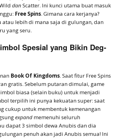
 Wild
dan
Scatter. Ini kunci utama buat masuk
unggu:
Free Spins
. Gimana cara kerjanya?
 atau lebih di mana saja di gulungan, dan
u yang seru.
Simbol Spesial yang Bikin Deg-
ainan
Book Of Kingdoms
. Saat fitur Free Spins
ran gratis. Sebelum putaran dimulai, game
simbol biasa (selain buku) untuk menjadi
mbol terpilih ini punya kekuatan super: saat
ang cukup untuk membentuk kemenangan
ngsung
expand
memenuhi seluruh
au dapat 3 simbol dewa Anubis dan dia
 gulungan penuh akan jadi Anubis semua! Ini