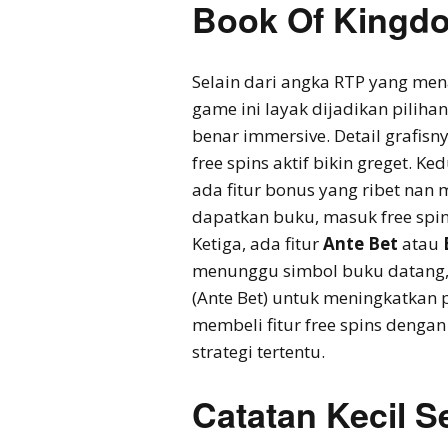
Book Of Kingd
Selain dari angka RTP yang mena
game ini layak dijadikan piliha
benar immersive. Detail grafisn
free spins aktif bikin greget. 
ada fitur bonus yang ribet na
dapatkan buku, masuk free spin
Ketiga, ada fitur
Ante Bet
atau
menunggu simbol buku datang, 
(Ante Bet) untuk meningkatkan 
membeli fitur free spins dengan
strategi tertentu.
Catatan Kecil S