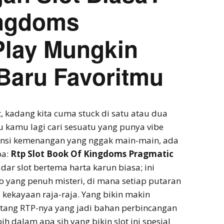
ingdoms
Play Mungkin
Baru Favoritmu
t, kadang kita cuma stuck di satu atau dua
au kamu lagi cari sesuatu yang punya vibe
ensi kemenangan yang nggak main-main, ada
ba:
Rtp Slot Book Of Kingdoms Pragmatic
dar slot bertema harta karun biasa; ini
o yang penuh misteri, di mana setiap putaran
ekayaan raja-raja. Yang bikin makin
entang RTP-nya yang jadi bahan perbincangan
ih dalam apa sih yang bikin slot ini spesial