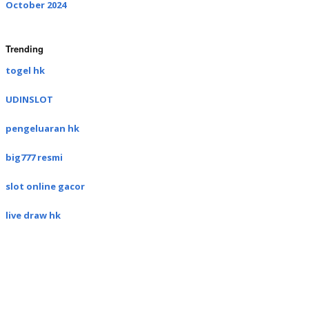
October 2024
Trending
togel hk
UDINSLOT
pengeluaran hk
big777 resmi
slot online gacor
live draw hk