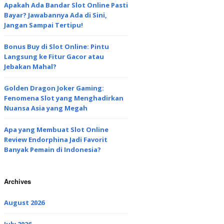
Apakah Ada Bandar Slot Online Pasti
Bayar? Jawabannya Ada di Sini,
Jangan Sampai Tertipu!
Bonus Buy di Slot Online: Pintu
Langsung ke Fitur Gacor atau
Jebakan Mahal?
Golden Dragon Joker Gaming:
Fenomena Slot yang Menghadirkan
Nuansa Asia yang Megah
Apa yang Membuat Slot Online
Review Endorphina Jadi Favorit
Banyak Pemain di Indonesia?
Archives
August 2026