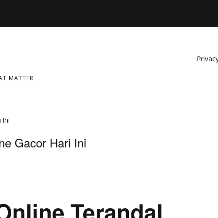
Privacy
HAT MATTER
 Ini
ine Gacor Hari Ini
Online Terandal