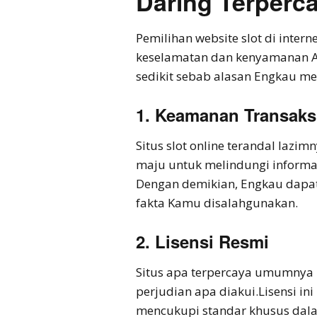
Daring Terperc
Pemilihan website slot di inter
keselamatan dan kenyamanan A
sedikit sebab alasan Engkau me
1. Keamanan Transaks
Situs slot online terandal laz
maju untuk melindungi informasi
Dengan demikian, Engkau dapat
fakta Kamu disalahgunakan.
2. Lisensi Resmi
Situs apa terpercaya umumnya 
perjudian apa diakui.Lisensi i
mencukupi standar khusus dala