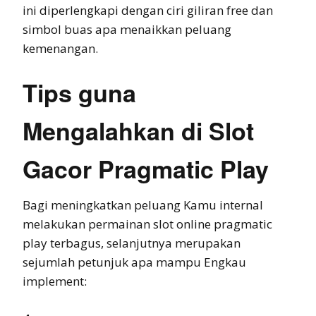
ini diperlengkapi dengan ciri giliran free dan
simbol buas apa menaikkan peluang
kemenangan.
Tips guna
Mengalahkan di Slot
Gacor Pragmatic Play
Bagi meningkatkan peluang Kamu internal
melakukan permainan slot online pragmatic
play terbagus, selanjutnya merupakan
sejumlah petunjuk apa mampu Engkau
implement: