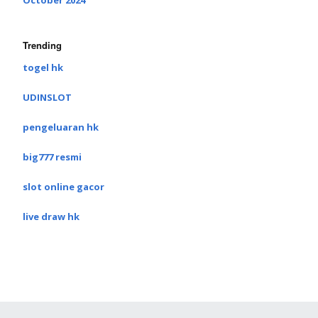
Trending
togel hk
UDINSLOT
pengeluaran hk
big777 resmi
slot online gacor
live draw hk