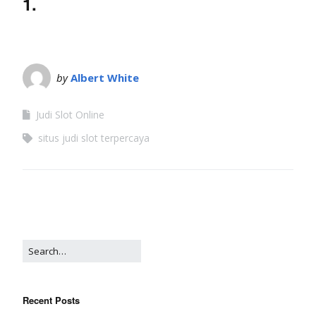
1.
by
Albert White
Judi Slot Online
situs judi slot terpercaya
Recent Posts