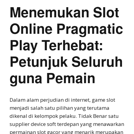
Menemukan Slot
Online Pragmatic
Play Terhebat:
Petunjuk Seluruh
guna Pemain
Dalam alam perjudian di internet, game slot
menjadi salah satu pilihan yang terutama
dikenal di kelompok pelaku. Tidak Benar satu
supplier device soft terdepan yang menawarkan
permainan slot gacor yang menarik merupakan